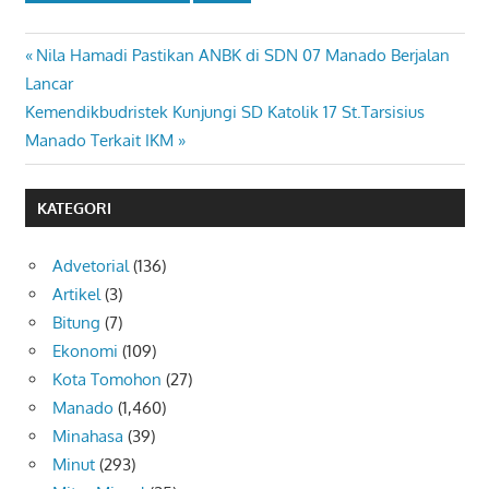
Previous
Nila Hamadi Pastikan ANBK di SDN 07 Manado Berjalan
Navigasi
Post:
Lancar
pos
Next
Kemendikbudristek Kunjungi SD Katolik 17 St.Tarsisius
Post:
Manado Terkait IKM
KATEGORI
Advetorial
(136)
Artikel
(3)
Bitung
(7)
Ekonomi
(109)
Kota Tomohon
(27)
Manado
(1,460)
Minahasa
(39)
Minut
(293)