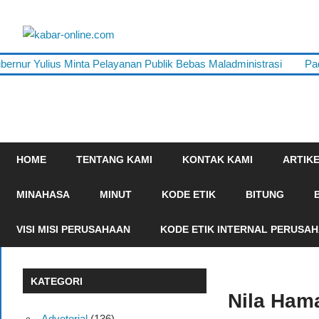
Skip
to
kabar-
content
terpercaya
 Yulius Minta Pelayanan Publik Bebas Maladministrasi
Padukan
online.com
dalam
mengabarkan
HOME
TENTANG KAMI
KONTAK KAMI
ARTIK
MINAHASA
MINUT
KODE ETIK
BITUNG
VISI MISI PERUSAHAAN
KODE ETIK INTERNAL PERUSA
KATEGORI
Nila Ham
Advetorial
(136)