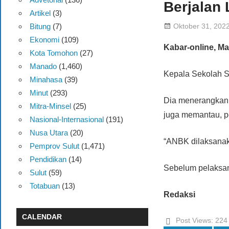
Berjalan 
Artikel
(3)
Oktober 31, 202
Bitung
(7)
Ekonomi
(109)
Kabar-online, M
Kota Tomohon
(27)
Manado
(1,460)
Kepala Sekolah S
Minahasa
(39)
Minut
(293)
Dia menerangkan s
Mitra-Minsel
(25)
juga memantau, p
Nasional-Internasional
(191)
Nusa Utara
(20)
“ANBK dilaksanaka
Pemprov Sulut
(1,471)
Pendidikan
(14)
Sebelum pelaksana
Sulut
(59)
Totabuan
(13)
Redaksi
CALENDAR
Post Views:
224