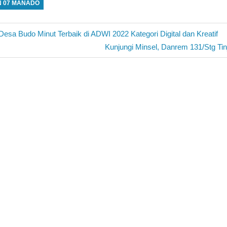
N 07 MANADO
sa Budo Minut Terbaik di ADWI 2022 Kategori Digital dan Kreatif
Next
Kunjungi Minsel, Danrem 131/Stg T
Post: