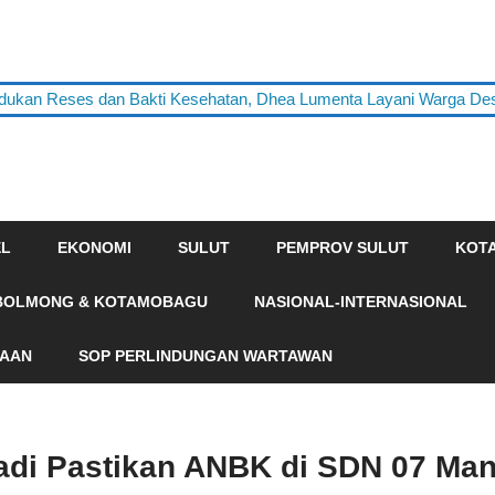
 Reses dan Bakti Kesehatan, Dhea Lumenta Layani Warga Desa To
EL
EKONOMI
SULUT
PEMPROV SULUT
KOT
BOLMONG & KOTAMOBAGU
NASIONAL-INTERNASIONAL
HAAN
SOP PERLINDUNGAN WARTAWAN
adi Pastikan ANBK di SDN 07 Ma