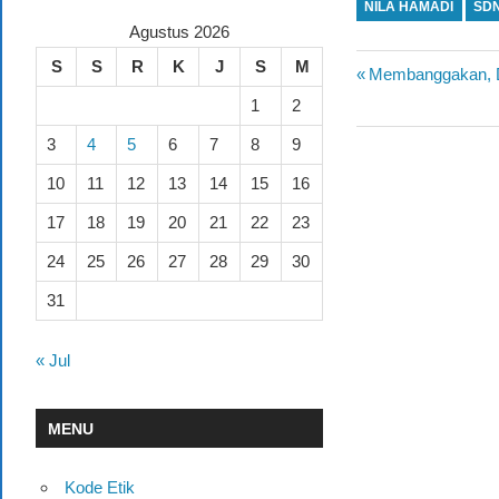
NILA HAMADI
SD
Agustus 2026
S
S
R
K
J
S
M
Previous
Membanggakan, De
Navigasi
Post:
1
2
pos
3
4
5
6
7
8
9
10
11
12
13
14
15
16
17
18
19
20
21
22
23
24
25
26
27
28
29
30
31
« Jul
MENU
Kode Etik