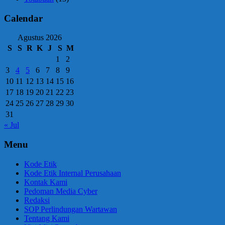
Calendar
Agustus 2026
S
S
R
K
J
S
M
1
2
3
4
5
6
7
8
9
10
11
12
13
14
15
16
17
18
19
20
21
22
23
24
25
26
27
28
29
30
31
« Jul
Menu
Kode Etik
Kode Etik Internal Perusahaan
Kontak Kami
Pedoman Media Cyber
Redaksi
SOP Perlindungan Wartawan
Tentang Kami