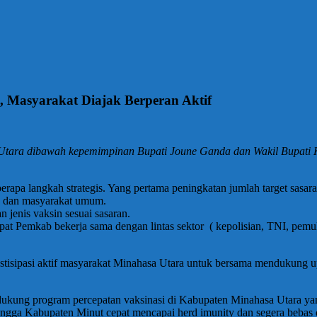
, Masyarakat Diajak Berperan Aktif
tara dibawah kepemimpinan Bupati Joune Ganda dan Wakil Bupati Ke
apa langkah strategis. Yang pertama peningkatan jumlah target sasar
as dan masyarakat umum.
 jenis vaksin sesuai sasaran.
at Pemkab bekerja sama dengan lintas sektor ( kepolisian, TNI, pem
astisipasi aktif masyarakat Minahasa Utara untuk bersama mendukung 
ukung program percepatan vaksinasi di Kabupaten Minahasa Utara yang d
ingga Kabupaten Minut cepat mencapai herd imunity dan segera bebas 