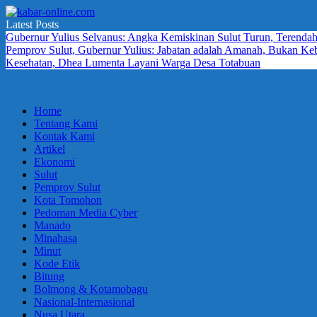
Skip
to
Latest Posts
kabar-
terpercaya
content
Gubernur Yulius Selvanus: Angka Kemiskinan Sulut Turun, Terendah
online.com
dalam
Pemprov Sulut, Gubernur Yulius: Jabatan adalah Amanah, Bukan K
mengabarkan
Kesehatan, Dhea Lumenta Layani Warga Desa Totabuan
Home
Tentang Kami
Kontak Kami
Artikel
Ekonomi
Sulut
Pemprov Sulut
Kota Tomohon
Pedoman Media Cyber
Manado
Minahasa
Minut
Kode Etik
Bitung
Bolmong & Kotamobagu
Nasional-Internasional
Nusa Utara