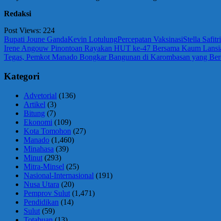
Redaksi
Post Views:
224
Bupati Joune Ganda
Kevin Lotulung
Percepatan Vaksinasi
Stella Safitri
Navigasi
Previous
Irene Angouw Pinontoan Rayakan HUT ke-47 Bersama Kaum Lansia
Post:
Next
Tegas, Pemkot Manado Bongkar Bangunan di Karombasan yang Berd
pos
Post:
Kategori
Advetorial
(136)
Artikel
(3)
Bitung
(7)
Ekonomi
(109)
Kota Tomohon
(27)
Manado
(1,460)
Minahasa
(39)
Minut
(293)
Mitra-Minsel
(25)
Nasional-Internasional
(191)
Nusa Utara
(20)
Pemprov Sulut
(1,471)
Pendidikan
(14)
Sulut
(59)
Totabuan
(13)