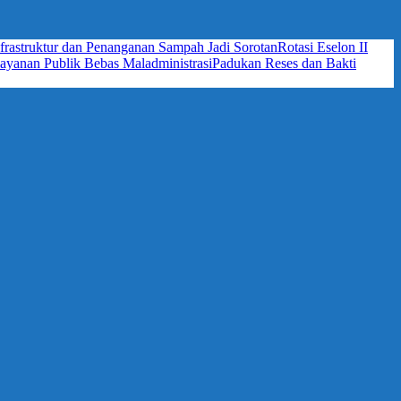
frastruktur dan Penanganan Sampah Jadi Sorotan
Rotasi Eselon II
yanan Publik Bebas Maladministrasi
Padukan Reses dan Bakti