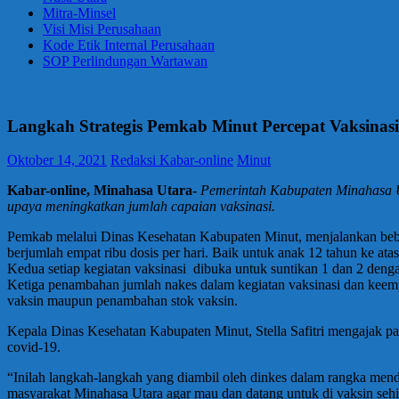
Mitra-Minsel
Visi Misi Perusahaan
Kode Etik Internal Perusahaan
SOP Perlindungan Wartawan
Langkah Strategis Pemkab Minut Percepat Vaksinasi
Oktober 14, 2021
Redaksi Kabar-online
Minut
Kabar-online, Minahasa Utara-
Pemerintah Kabupaten Minahasa U
upaya meningkatkan jumlah capaian vaksinasi.
Pemkab melalui Dinas Kesehatan Kabupaten Minut, menjalankan beber
berjumlah empat ribu dosis per hari. Baik untuk anak 12 tahun ke at
Kedua setiap kegiatan vaksinasi dibuka untuk suntikan 1 dan 2 dengan
Ketiga penambahan jumlah nakes dalam kegiatan vaksinasi dan keemp
vaksin maupun penambahan stok vaksin.
Kepala Dinas Kesehatan Kabupaten Minut, Stella Safitri mengajak p
covid-19.
“Inilah langkah-langkah yang diambil oleh dinkes dalam rangka mend
masyarakat Minahasa Utara agar mau dan datang untuk di vaksin seh