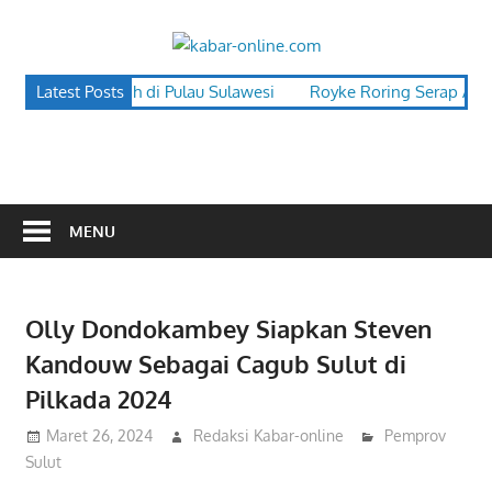
Skip
to
kabar-
content
terpercaya
Turun, Terendah di Pulau Sulawesi
Latest Posts
Royke Roring Serap Aspiras
online.co
dalam
mengabarkan
MENU
Olly Dondokambey Siapkan Steven
Kandouw Sebagai Cagub Sulut di
Pilkada 2024
Maret 26, 2024
Redaksi Kabar-online
Pemprov
Sulut