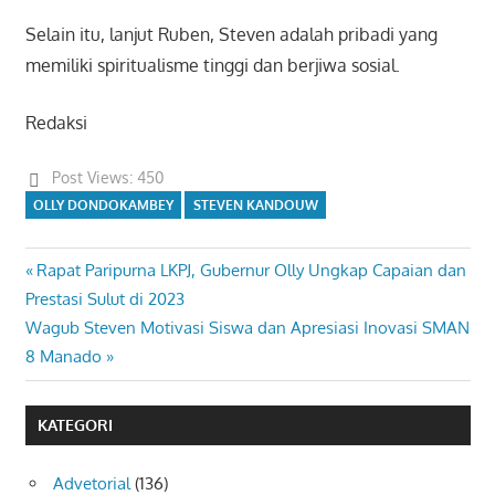
Selain itu, lanjut Ruben, Steven adalah pribadi yang
memiliki spiritualisme tinggi dan berjiwa sosial.
Redaksi
Post Views:
450
OLLY DONDOKAMBEY
STEVEN KANDOUW
Previous
Rapat Paripurna LKPJ, Gubernur Olly Ungkap Capaian dan
Navigasi
Post:
Prestasi Sulut di 2023
pos
Next
Wagub Steven Motivasi Siswa dan Apresiasi Inovasi SMAN
Post:
8 Manado
KATEGORI
Advetorial
(136)