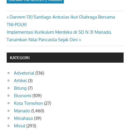
Previous
Danrem 131/Santiago Antusias Ikut Olahraga Bersama
Navigasi
Post:
TNI-POLRI
pos
Next
Implementasi Kurikulum Merdeka di SD N 31 Manado,
Post:
Tanamkan Nilai Pancasila Sejak Dini
KATEGORI
Advetorial
(136)
Artikel
(3)
Bitung
(7)
Ekonomi
(109)
Kota Tomohon
(27)
Manado
(1,460)
Minahasa
(39)
Minut
(293)