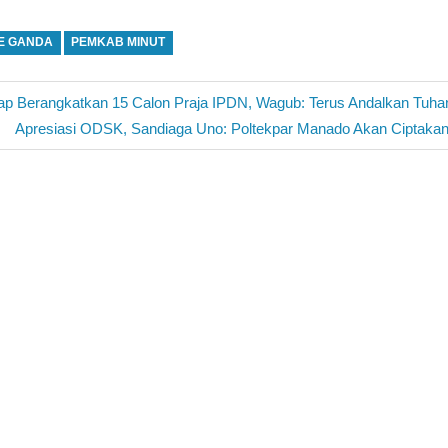
NE GANDA
PEMKAB MINUT
ap Berangkatkan 15 Calon Praja IPDN, Wagub: Terus Andalkan Tuha
Next
Apresiasi ODSK, Sandiaga Uno: Poltekpar Manado Akan Ciptaka
Post: