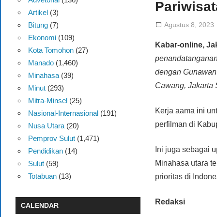
Pariwisat
Artikel
(3)
Agustus 8, 2023
Bitung
(7)
Ekonomi
(109)
Kabar-online, Ja
Kota Tomohon
(27)
penandatanganan 
Manado
(1,460)
dengan Gunawan P
Minahasa
(39)
Cawang, Jakarta S
Minut
(293)
Mitra-Minsel
(25)
Kerja aama ini un
Nasional-Internasional
(191)
perfilman di Kab
Nusa Utara
(20)
Pemprov Sulut
(1,471)
Ini juga sebagai
Pendidikan
(14)
Minahasa utara te
Sulut
(59)
Totabuan
(13)
prioritas di Indo
Redaksi
CALENDAR