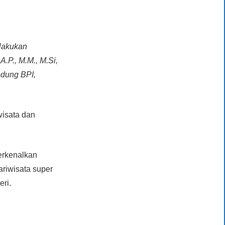
lakukan
.P., M.M., M.Si,
edung BPI,
wisata dan
perkenalkan
ariwisata super
eri.