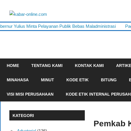
Skip
to
kabar-
content
terpercaya
 Yulius Minta Pelayanan Publik Bebas Maladministrasi
Padukan
online.com
dalam
mengabarkan
HOME
TENTANG KAMI
KONTAK KAMI
ARTIK
MINAHASA
MINUT
KODE ETIK
BITUNG
VISI MISI PERUSAHAAN
KODE ETIK INTERNAL PERUSA
KATEGORI
Pemkab K
Advetorial
(136)