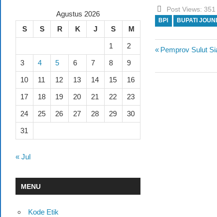
Post Views:
351
Agustus 2026
BPI
BUPATI JOU
S
S
R
K
J
S
M
1
2
Previous
Pemprov Sulut Si
Navigasi
Post:
3
4
5
6
7
8
9
pos
10
11
12
13
14
15
16
17
18
19
20
21
22
23
24
25
26
27
28
29
30
31
« Jul
MENU
Kode Etik