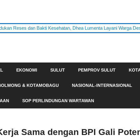
 Reses dan Bakti Kesehatan, Dhea Lumenta Layani Warga Desa To
EL
EKONOMI
SULUT
PEMPROV SULUT
KOT
BOLMONG & KOTAMOBAGU
NASIONAL-INTERNASIONAL
HAAN
SOP PERLINDUNGAN WARTAWAN
erja Sama dengan BPI Gali Pote