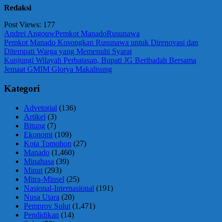
Redaksi
Post Views:
177
Andrei Angouw
Pemkot Manado
Rusunawa
Navigasi
Previous
Pemkot Manado Kosongkan Rusunawa untuk Direnovasi dan
Post:
Ditempati Warga yang Memenuhi Syarat
pos
Next
Kunjungi Wilayah Perbatasan, Bupati JG Beribadah Bersama
Post:
Jemaat GMIM Glorya Makalisung
Kategori
Advetorial
(136)
Artikel
(3)
Bitung
(7)
Ekonomi
(109)
Kota Tomohon
(27)
Manado
(1,460)
Minahasa
(39)
Minut
(293)
Mitra-Minsel
(25)
Nasional-Internasional
(191)
Nusa Utara
(20)
Pemprov Sulut
(1,471)
Pendidikan
(14)