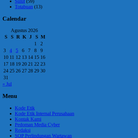
Sulut
(59)
Totabuan
(13)
Calendar
Agustus 2026
S
S
R
K
J
S
M
1
2
3
4
5
6
7
8
9
10
11
12
13
14
15
16
17
18
19
20
21
22
23
24
25
26
27
28
29
30
31
« Jul
Menu
Kode Etik
Kode Etik Internal Perusahaan
Kontak Kami
Pedoman Media Cyber
Redaksi
SOP Perlindungan Wartawan