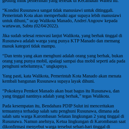
gedung milik pemerintah yang terletak di Kecamatan Wanea itu.
“Kondisi Rusunawa sangat tidak manusiawi untuk ditinggali.
Pemerintah Kota akan memperbaiki agar supaya lebih manusiawi
untuk dihuni,” ucap Walikota Manado, Andrei Angouw kepada
wartawan, Sabtu (02/04/2022).
Jika sudah selesai renovasi lanjut Walikota, yang berhak tinggal di
Rusunawa adalah warga yang punya KTP Manado dan memang
masuk kategori tidak mampu.
“Dan tentu yang akan menghuni adalah orang yang berhak, bukan
orang yang punya mobil, apalagi sampai dua mobil seperti ada pada
penghuni sebelumnya,” ungkapnya.
Yang pasti, kata Walikota, Pemerintah Kota Manado akan menata
kembali bangunan Rusunawa supaya layak dihuni.
“Pokoknya Pemkot Manado akan buat bagus itu Rusunawa, dan
yang tinggal nantinya adalah yang berhak,” tegas Walikota.
Pada kesempatan itu, Bendahara PDIP Sulut ini menceritakan
temuannya terhadap salah satu penghuni Rusunawa, dimana ada
salah satu warga Karombasan Selatan lingkungan 2 yang tinggal di
Rusunawa. Namun anehnya, Ketua lingkungan di Karombasan saat
dikonfirmasi menyebut warga tersebut sehari-hari tinggal di