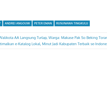
W
ANDREI ANGOUW
PETER EMAN
RUSUNAWA TINGKULU
a Walikota AA Langsung Turlap, Warga: Makase Pak So Beking Toran
xt
imalkan e-Katalog Lokal, Minut Jadi Kabupaten Terbaik se-Indonesi
t: