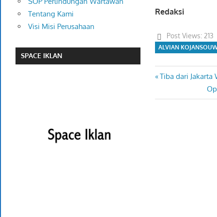
SOP Perlindungan Wartawan
Redaksi
Tentang Kami
Visi Misi Perusahaan
Post Views:
213
ALVIAN KOJANSOU
SPACE IKLAN
Previous
Tiba dari Jakart
Navigasi
Post:
Ne
Opt
pos
Pos