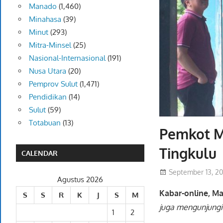
Manado
(1,460)
Minahasa
(39)
Minut
(293)
Mitra-Minsel
(25)
Nasional-Internasional
(191)
Nusa Utara
(20)
Pemprov Sulut
(1,471)
Pendidikan
(14)
Sulut
(59)
Totabuan
(13)
Pemkot M
Tingkulu
CALENDAR
September 13, 2
Agustus 2026
Kabar-online, M
S
S
R
K
J
S
M
juga mengunjungi
1
2