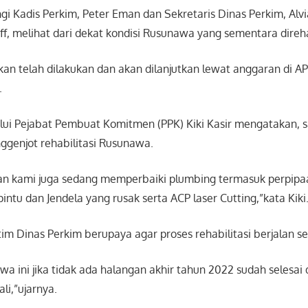
i Kadis Perkim, Peter Eman dan Sekretaris Dinas Perkim, Alv
f, melihat dari dekat kondisi Rusunawa yang sementara direhab
kan telah dilakukan dan akan dilanjutkan lewat anggaran di 
.
lui Pejabat Pembuat Komitmen (PPK) Kiki Kasir mengatakan, sa
nggenjot rehabilitasi Rusunawa.
an kami juga sedang memperbaiki plumbing termasuk perpipaan
 pintu dan Jendela yang rusak serta ACP laser Cutting,”kata Kiki
m Dinas Perkim berupaya agar proses rehabilitasi berjalan se
a ini jika tidak ada halangan akhir tahun 2022 sudah selesai 
li,”ujarnya.