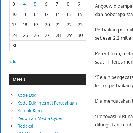
3
4
5
6
7
8
9
Angouw didamping
dan beberapa staf
10
11
12
13
14
15
16
17
18
19
20
21
22
23
Perbaikan-perbai
24
25
26
27
28
29
30
sebesar 2,2 miliar
31
Peter Eman, mela
« Jul
saat ini terus me
“Selain pengecat
MENU
listrik, perbaikan
Kode Etik
Dia mengatakan ti
Kode Etik Internal Perusahaan
Kontak Kami
“Renovasi Rusunaw
Pedoman Media Cyber
difungsikan kemba
Redaksi