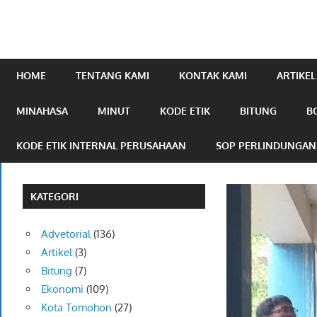
mengabarkan
online.com
HOME
TENTANG KAMI
KONTAK KAMI
ARTIKEL
MINAHASA
MINUT
KODE ETIK
BITUNG
B
KODE ETIK INTERNAL PERUSAHAAN
SOP PERLINDUNGA
KATEGORI
Advetorial
(136)
Artikel
(3)
Bitung
(7)
Ekonomi
(109)
Kota Tomohon
(27)