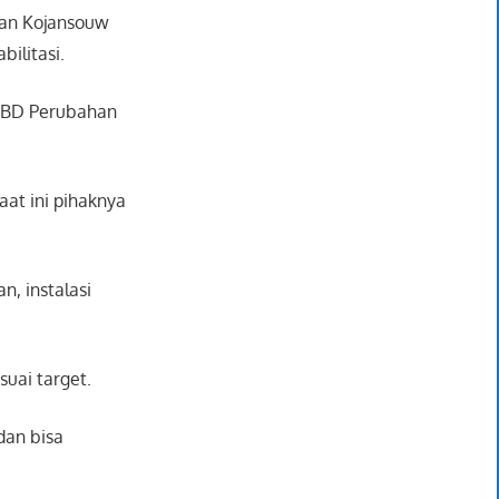
ian Kojansouw
ilitasi.
APBD Perubahan
at ini pihaknya
, instalasi
.
suai target.
dan bisa