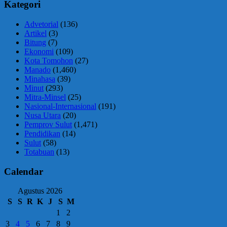
Kategori
Advetorial
(136)
Artikel
(3)
Bitung
(7)
Ekonomi
(109)
Kota Tomohon
(27)
Manado
(1,460)
Minahasa
(39)
Minut
(293)
Mitra-Minsel
(25)
Nasional-Internasional
(191)
Nusa Utara
(20)
Pemprov Sulut
(1,471)
Pendidikan
(14)
Sulut
(58)
Totabuan
(13)
Calendar
Agustus 2026
S
S
R
K
J
S
M
1
2
3
4
5
6
7
8
9