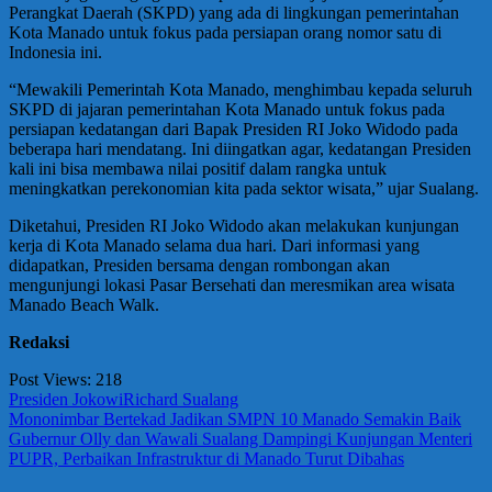
Perangkat Daerah (SKPD) yang ada di lingkungan pemerintahan
Kota Manado untuk fokus pada persiapan orang nomor satu di
Indonesia ini.
“Mewakili Pemerintah Kota Manado, menghimbau kepada seluruh
SKPD di jajaran pemerintahan Kota Manado untuk fokus pada
persiapan kedatangan dari Bapak Presiden RI Joko Widodo pada
beberapa hari mendatang. Ini diingatkan agar, kedatangan Presiden
kali ini bisa membawa nilai positif dalam rangka untuk
meningkatkan perekonomian kita pada sektor wisata,” ujar Sualang.
Diketahui, Presiden RI Joko Widodo akan melakukan kunjungan
kerja di Kota Manado selama dua hari. Dari informasi yang
didapatkan, Presiden bersama dengan rombongan akan
mengunjungi lokasi Pasar Bersehati dan meresmikan area wisata
Manado Beach Walk.
Redaksi
Post Views:
218
Presiden Jokowi
Richard Sualang
Navigasi
Previous
Mononimbar Bertekad Jadikan SMPN 10 Manado Semakin Baik
Post:
Next
Gubernur Olly dan Wawali Sualang Dampingi Kunjungan Menteri
pos
Post:
PUPR, Perbaikan Infrastruktur di Manado Turut Dibahas