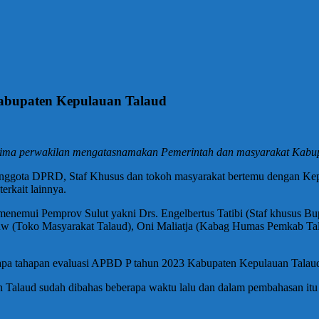
Kabupaten Kepulauan Talaud
rima perwakilan mengatasnamakan Pemerintah dan masyarakat Kabupat
li, anggota DPRD, Staf Khusus dan tokoh masyarakat bertemu dengan
erkait lainnya.
enemui Pemprov Sulut yakni Drs. Engelbertus Tatibi (Staf khusus Bu
 (Toko Masyarakat Talaud), Oni Maliatja (Kabag Humas Pemkab Tala
 apa tahapan evaluasi APBD P tahun 2023 Kabupaten Kepulauan Talau
laud sudah dibahas beberapa waktu lalu dan dalam pembahasan itu a