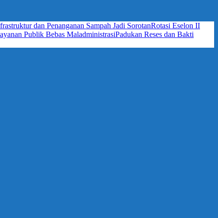
frastruktur dan Penanganan Sampah Jadi Sorotan
Rotasi Eselon II
yanan Publik Bebas Maladministrasi
Padukan Reses dan Bakti