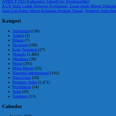
APBD P 2023 Kabupaten Talaud
Clay Dondokambey
Navigasi
Previous
KGN Sulut Lantik Relawan Perempuan, Emak-emak Minsel Dukung
Post:
Next
Soal Gaji Nakes Murni Kelalaian Pemkab Talaud, Pemprov Sulut Ban
pos
Post:
Kategori
Advetorial
(136)
Artikel
(3)
Bitung
(7)
Ekonomi
(109)
Kota Tomohon
(27)
Manado
(1,460)
Minahasa
(39)
Minut
(293)
Mitra-Minsel
(25)
Nasional-Internasional
(191)
Nusa Utara
(20)
Pemprov Sulut
(1,471)
Pendidikan
(14)
Sulut
(59)
Totabuan
(13)
Calendar