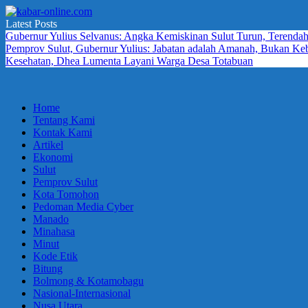
Skip
to
Latest Posts
kabar-
terpercaya
content
Gubernur Yulius Selvanus: Angka Kemiskinan Sulut Turun, Terendah
online.com
dalam
Pemprov Sulut, Gubernur Yulius: Jabatan adalah Amanah, Bukan K
mengabarkan
Kesehatan, Dhea Lumenta Layani Warga Desa Totabuan
Home
Tentang Kami
Kontak Kami
Artikel
Ekonomi
Sulut
Pemprov Sulut
Kota Tomohon
Pedoman Media Cyber
Manado
Minahasa
Minut
Kode Etik
Bitung
Bolmong & Kotamobagu
Nasional-Internasional
Nusa Utara