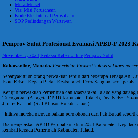
Mitra-Minsel
Visi Misi Perusahaan
Kode Etik Internal Perusahaan
SOP Perlindungan Wartawan
Pemprov Sulut Profesional Evaluasi APBD-P 2023 
November 7, 2023
Redaksi Kabar-online
Pemprov Sulut
Kabar-online, Manado-
Pemerintah Provinsi Sulawesi Utara mene
Sebanyak tujuh orang perwakilan terdiri dari beberapa Tenaga Ah
Flora Krisen Kepala Badan Kesbangpol, Ferry Sangian, serta pejabat t
Ketujuh perwakilan Pemerintah dan Masyarakat Talaud yang datang m
Talenggoran (Anggota DPRD Kabupaten Talaud), Drs. Nelson Sasauw
Jimmy R. Tindi (Staf Khusus Bupati Talaud).
“Intinya mereka menyampaikan permohonan dari Pak Bupati seperti
Dia menjelaskan APBD Perubahan tahun 2023 Kabupaten Kepulauan Ta
kembali kepada Pemerintah Kabupaten Talaud.