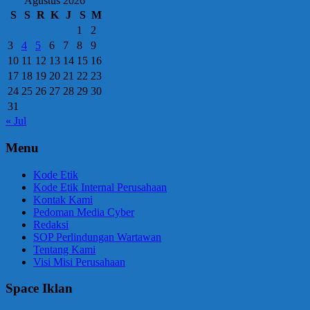
Agustus 2026
S
S
R
K
J
S
M
1
2
3
4
5
6
7
8
9
10
11
12
13
14
15
16
17
18
19
20
21
22
23
24
25
26
27
28
29
30
31
« Jul
Menu
Kode Etik
Kode Etik Internal Perusahaan
Kontak Kami
Pedoman Media Cyber
Redaksi
SOP Perlindungan Wartawan
Tentang Kami
Visi Misi Perusahaan
Space Iklan