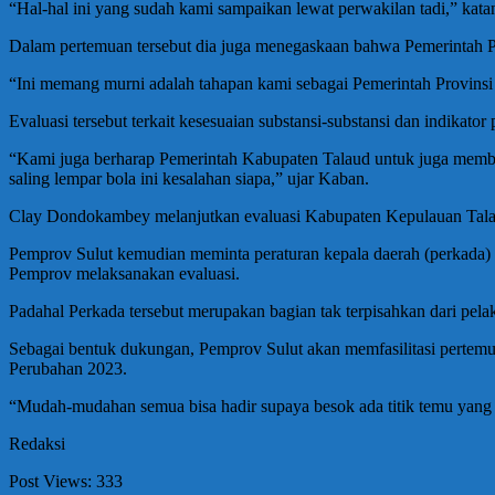
“Hal-hal ini yang sudah kami sampaikan lewat perwakilan tadi,” kata
Dalam pertemuan tersebut dia juga menegaskaan bahwa Pemerintah Pr
“Ini memang murni adalah tahapan kami sebagai Pemerintah Provins
Evaluasi tersebut terkait kesesuaian substansi-substansi dan indikato
“Kami juga berharap Pemerintah Kabupaten Talaud untuk juga membe
saling lempar bola ini kesalahan siapa,” ujar Kaban.
Clay Dondokambey melanjutkan evaluasi Kabupaten Kepulauan Talau
Pemprov Sulut kemudian meminta peraturan kepala daerah (perkada) 
Pemprov melaksanakan evaluasi.
Padahal Perkada tersebut merupakan bagian tak terpisahkan dari pela
Sebagai bentuk dukungan, Pemprov Sulut akan memfasilitasi perte
Perubahan 2023.
“Mudah-mudahan semua bisa hadir supaya besok ada titik temu yang
Redaksi
Post Views:
333