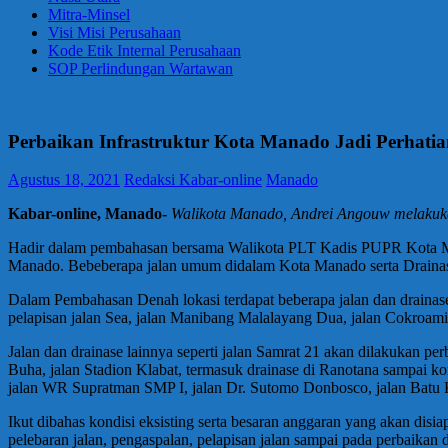
Mitra-Minsel
Visi Misi Perusahaan
Kode Etik Internal Perusahaan
SOP Perlindungan Wartawan
Perbaikan Infrastruktur Kota Manado Jadi Perhatia
Agustus 18, 2021
Redaksi Kabar-online
Manado
Kabar-online, Manado-
Walikota Manado, Andrei Angouw melakuka
Hadir dalam pembahasan bersama Walikota PLT Kadis PUPR Kota Mana
Manado. Bebeberapa jalan umum didalam Kota Manado serta Drainase
Dalam Pembahasan Denah lokasi terdapat beberapa jalan dan drainase 
pelapisan jalan Sea, jalan Manibang Malalayang Dua, jalan Cokroa
Jalan dan drainase lainnya seperti jalan Samrat 21 akan dilakukan pe
Buha, jalan Stadion Klabat, termasuk drainase di Ranotana sampai k
jalan WR Supratman SMP I, jalan Dr. Sutomo Donbosco, jalan Batu Ko
Ikut dibahas kondisi eksisting serta besaran anggaran yang akan disi
pelebaran jalan, pengaspalan, pelapisan jalan sampai pada perbaikan d