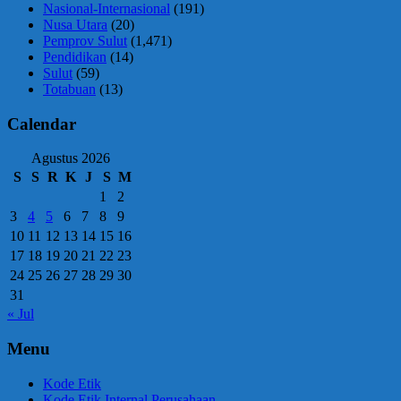
Nasional-Internasional
(191)
Nusa Utara
(20)
Pemprov Sulut
(1,471)
Pendidikan
(14)
Sulut
(59)
Totabuan
(13)
Calendar
Agustus 2026
S
S
R
K
J
S
M
1
2
3
4
5
6
7
8
9
10
11
12
13
14
15
16
17
18
19
20
21
22
23
24
25
26
27
28
29
30
31
« Jul
Menu
Kode Etik
Kode Etik Internal Perusahaan