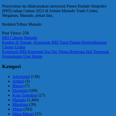
Penyerahan itu dilaksanakan menyusul Panen Hadiah Simpedes
(PHS) tahap I tahun 2023 di Atrium Manado Trade Center,
Megamas, Manado, pekan lalu.
Redaksi/Tribun Manado
Post Views:
258
BRI Cabang Manado
Navigasi
Previous
Kunker di Ternate, Komisaris BRI Turut Pantau Pengembangan
Post:
Cluster Usaha
pos
Next
Komisaris BRI Kunjungi Soa Sio Tinjau Beberapa Hal Termasuk
Post:
Peningkatan User Brimo
Kategori
Advetorial
(136)
Artikel
(3)
Bitung
(7)
Ekonomi
(109)
Kota Tomohon
(27)
Manado
(1,460)
Minahasa
(39)
Minut
(293)
Mitra-Minsel
(25)