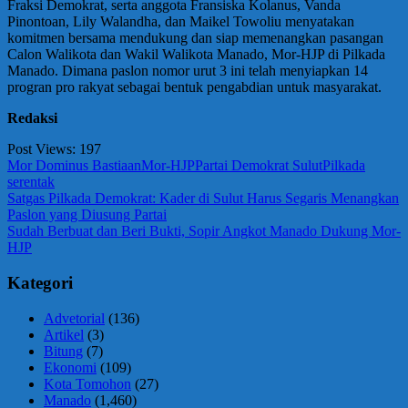
Fraksi Demokrat, serta anggota Fransiska Kolanus, Vanda
Pinontoan, Lily Walandha, dan Maikel Towoliu menyatakan
komitmen bersama mendukung dan siap memenangkan pasangan
Calon Walikota dan Wakil Walikota Manado, Mor-HJP di Pilkada
Manado. Dimana paslon nomor urut 3 ini telah menyiapkan 14
progran pro rakyat sebagai bentuk pengabdian untuk masyarakat.
Redaksi
Post Views:
197
Mor Dominus Bastiaan
Mor-HJP
Partai Demokrat Sulut
Pilkada
serentak
Navigasi
Previous
Satgas Pilkada Demokrat: Kader di Sulut Harus Segaris Menangkan
Post:
Paslon yang Diusung Partai
pos
Next
Sudah Berbuat dan Beri Bukti, Sopir Angkot Manado Dukung Mor-
Post:
HJP
Kategori
Advetorial
(136)
Artikel
(3)
Bitung
(7)
Ekonomi
(109)
Kota Tomohon
(27)
Manado
(1,460)