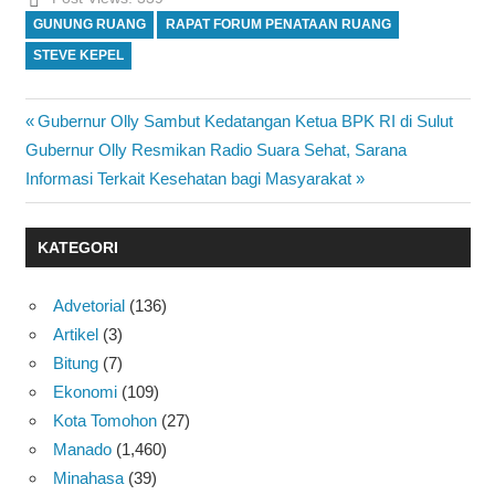
GUNUNG RUANG
RAPAT FORUM PENATAAN RUANG
STEVE KEPEL
Previous
Gubernur Olly Sambut Kedatangan Ketua BPK RI di Sulut
Navigasi
Next
Post:
Gubernur Olly Resmikan Radio Suara Sehat, Sarana
pos
Post:
Informasi Terkait Kesehatan bagi Masyarakat
KATEGORI
Advetorial
(136)
Artikel
(3)
Bitung
(7)
Ekonomi
(109)
Kota Tomohon
(27)
Manado
(1,460)
Minahasa
(39)