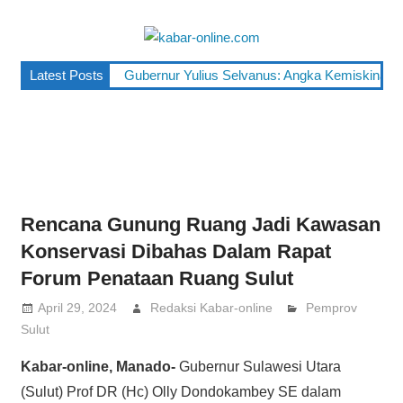
Skip
to
kabar-
content
terpercaya
Latest Posts
Gubernur Yulius Selvanus: Angka Kemiskinan Su
online.co
dalam
mengabarkan
Rencana Gunung Ruang Jadi Kawasan
Konservasi Dibahas Dalam Rapat
Forum Penataan Ruang Sulut
April 29, 2024
Redaksi Kabar-online
Pemprov
Sulut
Kabar-online, Manado-
Gubernur Sulawesi Utara
(Sulut) Prof DR (Hc) Olly Dondokambey SE dalam