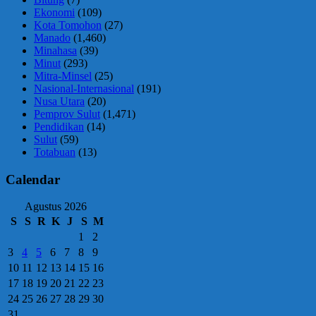
Ekonomi
(109)
Kota Tomohon
(27)
Manado
(1,460)
Minahasa
(39)
Minut
(293)
Mitra-Minsel
(25)
Nasional-Internasional
(191)
Nusa Utara
(20)
Pemprov Sulut
(1,471)
Pendidikan
(14)
Sulut
(59)
Totabuan
(13)
Calendar
Agustus 2026
S
S
R
K
J
S
M
1
2
3
4
5
6
7
8
9
10
11
12
13
14
15
16
17
18
19
20
21
22
23
24
25
26
27
28
29
30
31