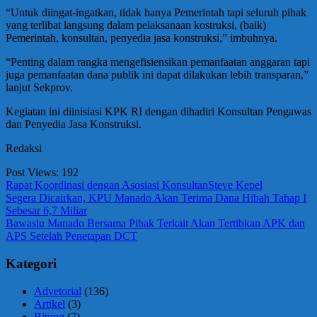
“Untuk diingat-ingatkan, tidak hanya Pemerintah tapi seluruh pihak
yang terlibat langsung dalam pelaksanaan kostruksi, (baik)
Pemerintah, konsultan, penyedia jasa konstruksi,” imbuhnya.
“Penting dalam rangka mengefisiensikan pemanfaatan anggaran tapi
juga pemanfaatan dana publik ini dapat dilakukan lebih transparan,”
lanjut Sekprov.
Kegiatan ini diinisiasi KPK RI dengan dihadiri Konsultan Pengawas
dan Penyedia Jasa Konstruksi.
Redaksi
Post Views:
192
Rapat Koordinasi dengan Asosiasi Konsultan
Steve Kepel
Navigasi
Previous
Segera Dicairkan, KPU Manado Akan Terima Dana Hibah Tahap I
Post:
Sebesar 6,7 Miliar
pos
Next
Bawaslu Manado Bersama Pihak Terkait Akan Tertibkan APK dan
Post:
APS Setelah Penetapan DCT
Kategori
Advetorial
(136)
Artikel
(3)
Bitung
(7)