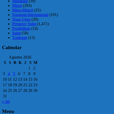
Minahasa
(39)
Minut
(293)
Mitra-Minsel
(25)
Nasional-Internasional
(191)
Nusa Utara
(20)
Pemprov Sulut
(1,471)
Pendidikan
(14)
Sulut
(58)
Totabuan
(13)
Calendar
Agustus 2026
S
S
R
K
J
S
M
1
2
3
4
5
6
7
8
9
10
11
12
13
14
15
16
17
18
19
20
21
22
23
24
25
26
27
28
29
30
31
« Jul
Menu