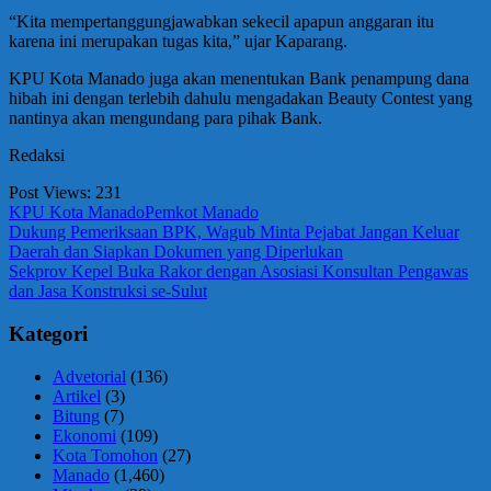
“Kita mempertanggungjawabkan sekecil apapun anggaran itu
karena ini merupakan tugas kita,” ujar Kaparang.
KPU Kota Manado juga akan menentukan Bank penampung dana
hibah ini dengan terlebih dahulu mengadakan Beauty Contest yang
nantinya akan mengundang para pihak Bank.
Redaksi
Post Views:
231
KPU Kota Manado
Pemkot Manado
Navigasi
Previous
Dukung Pemeriksaan BPK, Wagub Minta Pejabat Jangan Keluar
Post:
Daerah dan Siapkan Dokumen yang Diperlukan
pos
Next
Sekprov Kepel Buka Rakor dengan Asosiasi Konsultan Pengawas
Post:
dan Jasa Konstruksi se-Sulut
Kategori
Advetorial
(136)
Artikel
(3)
Bitung
(7)
Ekonomi
(109)
Kota Tomohon
(27)
Manado
(1,460)