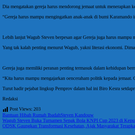
Dia mengatakan gereja harus mendorong jemaat untuk menerapkan kehi
“Gereja harus mampu mengingatkan anak-anak di bumi Karamando in
Lebih lanjut Wagub Steven berpesan agar Gereja juga harus mampu m
Yang tak kalah penting menurut Wagub, yakni literasi ekonomi. Di
Gereja juga memiliki peranan penting termasuk dalam kehidupan bern
“Kita harus mampu mengajarkan oenceraham politik kepada jemaat. Gere
Turut hadir pejabat lingkup Pemprov dalam hal ini Biro Kesra setdap
Redaksi
Post Views:
203
Bantuan Hibah Rumah Ibadah
Steven Kandouw
Navigasi
Previous
Wagub Steven Buka Turnamen Sepak Bola KNPI Cup 2023 di Kepul
Post:
Next
ODSK Gaungkan Transformasi Kesehatan, Ajak Masyarakat Terapk
pos
Post: