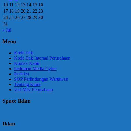
10
11
12
13
14
15
16
17
18
19
20
21
22
23
24
25
26
27
28
29
30
31
« Jul
Menu
Kode Etik
Kode Etik Internal Perusahaan
Kontak Kami
Pedoman Media Cyber
Redaksi
SOP Perlindungan Wartawan
Tentang Kami
Visi Misi Perusahaan
Space Iklan
Iklan