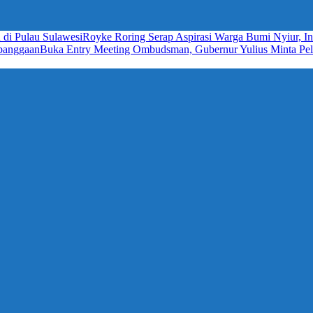
 di Pulau Sulawesi
Royke Roring Serap Aspirasi Warga Bumi Nyiur, In
ebanggaan
Buka Entry Meeting Ombudsman, Gubernur Yulius Minta Pela