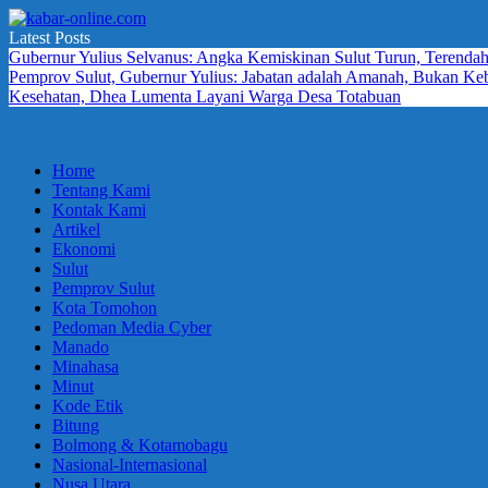
Skip
to
Latest Posts
kabar-
terpercaya
content
Gubernur Yulius Selvanus: Angka Kemiskinan Sulut Turun, Terendah
online.com
dalam
Pemprov Sulut, Gubernur Yulius: Jabatan adalah Amanah, Bukan K
mengabarkan
Kesehatan, Dhea Lumenta Layani Warga Desa Totabuan
Home
Tentang Kami
Kontak Kami
Artikel
Ekonomi
Sulut
Pemprov Sulut
Kota Tomohon
Pedoman Media Cyber
Manado
Minahasa
Minut
Kode Etik
Bitung
Bolmong & Kotamobagu
Nasional-Internasional
Nusa Utara