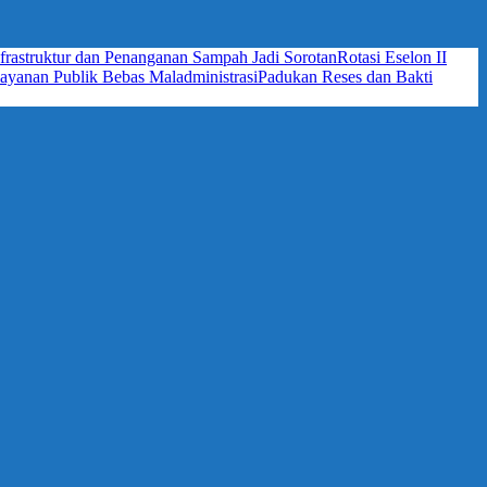
frastruktur dan Penanganan Sampah Jadi Sorotan
Rotasi Eselon II
yanan Publik Bebas Maladministrasi
Padukan Reses dan Bakti