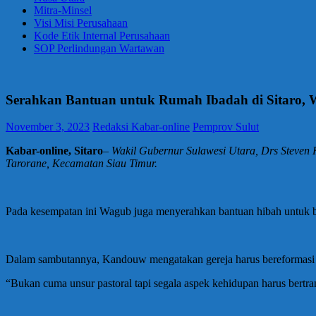
Mitra-Minsel
Visi Misi Perusahaan
Kode Etik Internal Perusahaan
SOP Perlindungan Wartawan
Serahkan Bantuan untuk Rumah Ibadah di Sitaro, W
November 3, 2023
Redaksi Kabar-online
Pemprov Sulut
Kabar-online, Sitaro
–
Wakil Gubernur Sulawesi Utara, Drs Steven
Tarorane, Kecamatan Siau Timur.
Pada kesempatan ini Wagub juga menyerahkan bantuan hibah untuk be
Dalam sambutannya, Kandouw mengatakan gereja harus bereformasi 
“Bukan cuma unsur pastoral tapi segala aspek kehidupan harus bertr