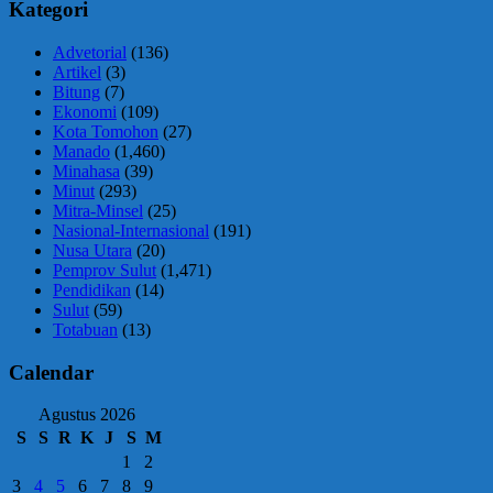
Kategori
Advetorial
(136)
Artikel
(3)
Bitung
(7)
Ekonomi
(109)
Kota Tomohon
(27)
Manado
(1,460)
Minahasa
(39)
Minut
(293)
Mitra-Minsel
(25)
Nasional-Internasional
(191)
Nusa Utara
(20)
Pemprov Sulut
(1,471)
Pendidikan
(14)
Sulut
(59)
Totabuan
(13)
Calendar
Agustus 2026
S
S
R
K
J
S
M
1
2
3
4
5
6
7
8
9