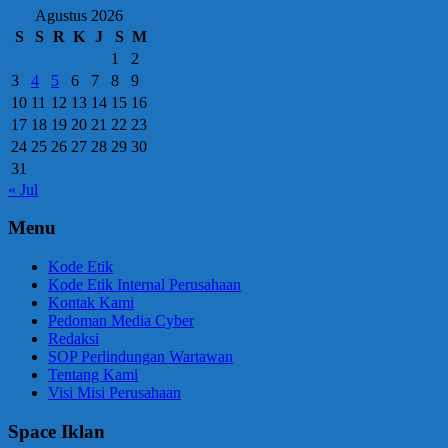
Agustus 2026
S
S
R
K
J
S
M
1
2
3
4
5
6
7
8
9
10
11
12
13
14
15
16
17
18
19
20
21
22
23
24
25
26
27
28
29
30
31
« Jul
Menu
Kode Etik
Kode Etik Internal Perusahaan
Kontak Kami
Pedoman Media Cyber
Redaksi
SOP Perlindungan Wartawan
Tentang Kami
Visi Misi Perusahaan
Space Iklan