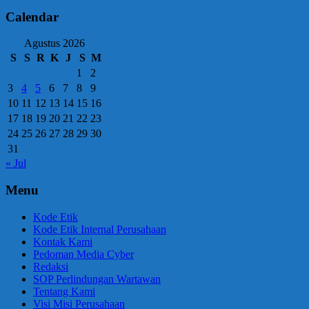
Calendar
Agustus 2026
S
S
R
K
J
S
M
1
2
3
4
5
6
7
8
9
10
11
12
13
14
15
16
17
18
19
20
21
22
23
24
25
26
27
28
29
30
31
« Jul
Menu
Kode Etik
Kode Etik Internal Perusahaan
Kontak Kami
Pedoman Media Cyber
Redaksi
SOP Perlindungan Wartawan
Tentang Kami
Visi Misi Perusahaan