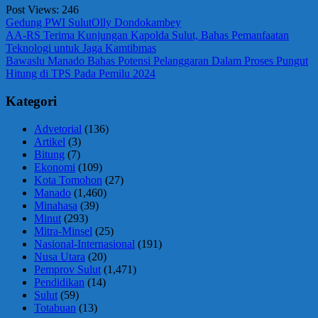
Post Views:
246
Gedung PWI Sulut
Olly Dondokambey
Navigasi
Previous
AA-RS Terima Kunjungan Kapolda Sulut, Bahas Pemanfaatan
Post:
Teknologi untuk Jaga Kamtibmas
pos
Next
Bawaslu Manado Bahas Potensi Pelanggaran Dalam Proses Pungut
Post:
Hitung di TPS Pada Pemilu 2024
Kategori
Advetorial
(136)
Artikel
(3)
Bitung
(7)
Ekonomi
(109)
Kota Tomohon
(27)
Manado
(1,460)
Minahasa
(39)
Minut
(293)
Mitra-Minsel
(25)
Nasional-Internasional
(191)
Nusa Utara
(20)
Pemprov Sulut
(1,471)
Pendidikan
(14)
Sulut
(59)
Totabuan
(13)