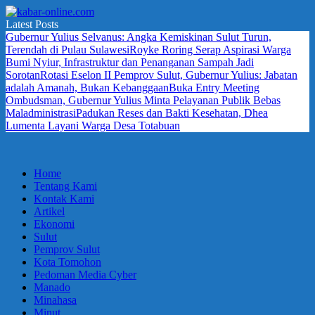
Skip
to
Latest Posts
kabar-
terpercaya
content
Gubernur Yulius Selvanus: Angka Kemiskinan Sulut Turun,
online.com
dalam
Terendah di Pulau Sulawesi
Royke Roring Serap Aspirasi Warga
mengabarkan
Bumi Nyiur, Infrastruktur dan Penanganan Sampah Jadi
Sorotan
Rotasi Eselon II Pemprov Sulut, Gubernur Yulius: Jabatan
adalah Amanah, Bukan Kebanggaan
Buka Entry Meeting
Ombudsman, Gubernur Yulius Minta Pelayanan Publik Bebas
Maladministrasi
Padukan Reses dan Bakti Kesehatan, Dhea
Lumenta Layani Warga Desa Totabuan
Home
Tentang Kami
Kontak Kami
Artikel
Ekonomi
Sulut
Pemprov Sulut
Kota Tomohon
Pedoman Media Cyber
Manado
Minahasa
Minut