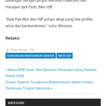
pasangan dengan jargon Manado DiBerkati dan
Harapan Jadi Pasti, Mor-HJP.
“Baik Pak Mor dan HJP punya sikap yang low profile,
setia dan berkomitmen,” tutur Winston.
Redaksi
Post Views:
251
DUKUNGAN MASYARAKAT BANTIK
MOR-HJP
Previous
Ketua APIK Sulut: Mor Bastiaan Pemimpin yang Terbukti
Navigasi
Post:
Peduli UKM
pos
Next
Dispar Support Tongkaina Berpartisipasi dalam Lomba
Post:
Pariwisata Tingkat Nasional
KATEGORI