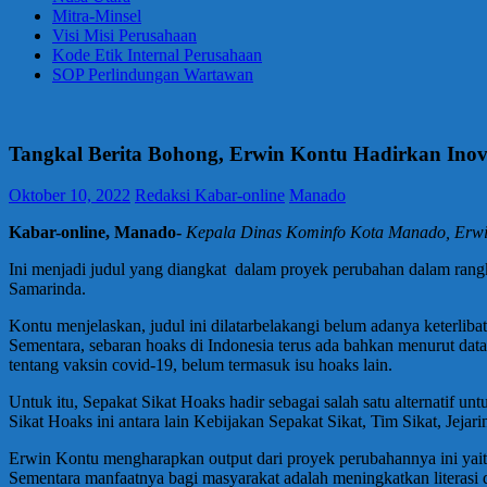
Mitra-Minsel
Visi Misi Perusahaan
Kode Etik Internal Perusahaan
SOP Perlindungan Wartawan
Tangkal Berita Bohong, Erwin Kontu Hadirkan Inov
Oktober 10, 2022
Redaksi Kabar-online
Manado
Kabar-online, Manado-
Kepala Dinas Kominfo Kota Manado, Erwin
Ini menjadi judul yang diangkat dalam proyek perubahan dalam ra
Samarinda.
Kontu menjelaskan, judul ini dilatarbelakangi belum adanya keterli
Sementara, sebaran hoaks di Indonesia terus ada bahkan menurut da
tentang vaksin covid-19, belum termasuk isu hoaks lain.
Untuk itu, Sepakat Sikat Hoaks hadir sebagai salah satu alternatif
Sikat Hoaks ini antara lain Kebijakan Sepakat Sikat, Tim Sikat, Jejar
Erwin Kontu mengharapkan output dari proyek perubahannya ini yaitu t
Sementara manfaatnya bagi masyarakat adalah meningkatkan literasi 