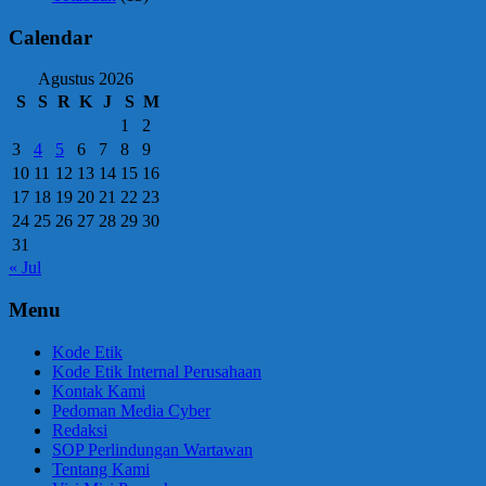
Calendar
Agustus 2026
S
S
R
K
J
S
M
1
2
3
4
5
6
7
8
9
10
11
12
13
14
15
16
17
18
19
20
21
22
23
24
25
26
27
28
29
30
31
« Jul
Menu
Kode Etik
Kode Etik Internal Perusahaan
Kontak Kami
Pedoman Media Cyber
Redaksi
SOP Perlindungan Wartawan
Tentang Kami