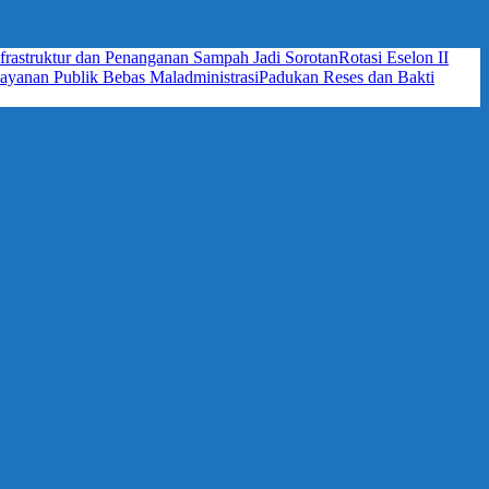
frastruktur dan Penanganan Sampah Jadi Sorotan
Rotasi Eselon II
yanan Publik Bebas Maladministrasi
Padukan Reses dan Bakti