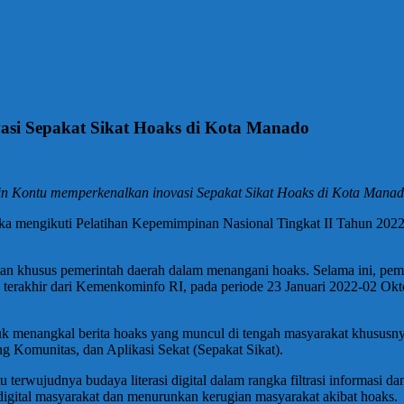
asi Sepakat Sikat Hoaks di Kota Manado
 Kontu memperkenalkan inovasi Sepakat Sikat Hoaks di Kota Manad
ngka mengikuti Pelatihan Kepemimpinan Nasional Tingkat II Tahun 2
batan khusus pemerintah daerah dalam menangani hoaks. Selama ini, pem
ta terakhir dari Kemenkominfo RI, pada periode 23 Januari 2022-02 Ok
 untuk menangkal berita hoaks yang muncul di tengah masyarakat khusu
ing Komunitas, dan Aplikasi Sekat (Sepakat Sikat).
erwujudnya budaya literasi digital dalam rangka filtrasi informasi dan
digital masyarakat dan menurunkan kerugian masyarakat akibat hoaks.