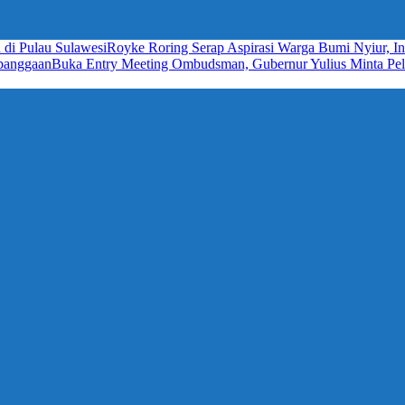
 di Pulau Sulawesi
Royke Roring Serap Aspirasi Warga Bumi Nyiur, In
ebanggaan
Buka Entry Meeting Ombudsman, Gubernur Yulius Minta Pela