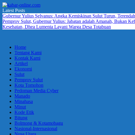
Skip
to
Latest Posts
kabar-
terpercaya
content
Gubernur Yulius Selvanus: Angka Kemiskinan Sulut Turun, Terendah
online.com
dalam
Pemprov Sulut, Gubernur Yulius: Jabatan adalah Amanah, Bukan K
mengabarkan
Kesehatan, Dhea Lumenta Layani Warga Desa Totabuan
Home
Tentang Kami
Kontak Kami
Artikel
Ekonomi
Sulut
Pemprov Sulut
Kota Tomohon
Pedoman Media Cyber
Manado
Minahasa
Minut
Kode Etik
Bitung
Bolmong & Kotamobagu
Nasional-Internasional
Nusa Utara