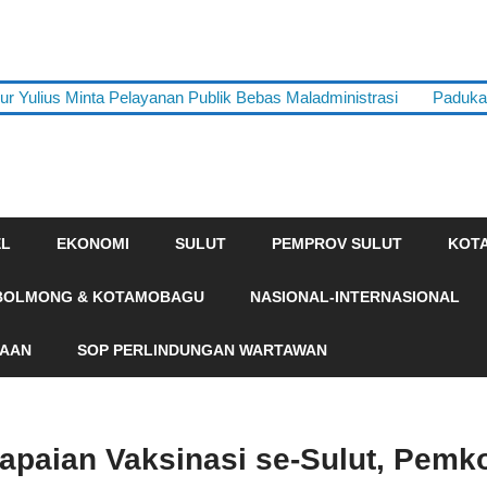
 Yulius Minta Pelayanan Publik Bebas Maladministrasi
Paduka
EL
EKONOMI
SULUT
PEMPROV SULUT
KOT
BOLMONG & KOTAMOBAGU
NASIONAL-INTERNASIONAL
HAAN
SOP PERLINDUNGAN WARTAWAN
apaian Vaksinasi se-Sulut, Pemk