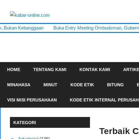
Skip
to
kabar-
content
terpercaya
ah, Bukan Kebanggaan
Buka Entry Meeting Ombudsman, Gubernur
online.com
dalam
mengabarkan
HOME
TENTANG KAMI
KONTAK KAMI
ARTIK
MINAHASA
MINUT
KODE ETIK
BITUNG
VISI MISI PERUSAHAAN
KODE ETIK INTERNAL PERUSA
KATEGORI
Terbaik C
Advetorial
(136)