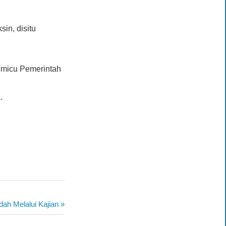
sin, disitu
memicu Pemerintah
.
dah Melalui Kajian