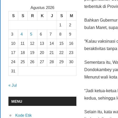
terbentuk di Provi
Agustus 2026
S
S
R
K
J
S
M
Bahkan Gubernur 
1
2
bulan Maret, supa
3
4
5
6
7
8
9
“Kalau vaksinasi 
10
11
12
13
14
15
16
beraktivitas tanp
17
18
19
20
21
22
23
24
25
26
27
28
29
30
Sementara itu, W
Dondokambey yan
31
Menurut wali kot
« Jul
“Jadi ketua-ketu
kedua, sehingga le
MENU
Selain itu, kata 
Kode Etik