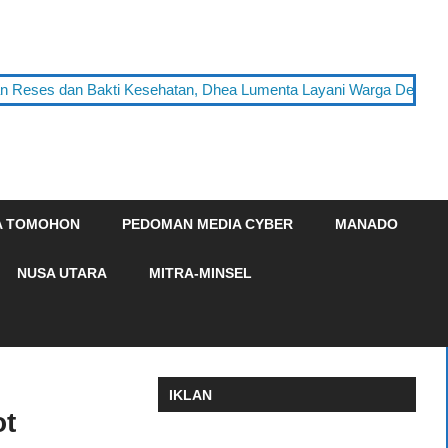
n Reses dan Bakti Kesehatan, Dhea Lumenta Layani Warga Desa T
A TOMOHON
PEDOMAN MEDIA CYBER
MANADO
NUSA UTARA
MITRA-MINSEL
IKLAN
ot