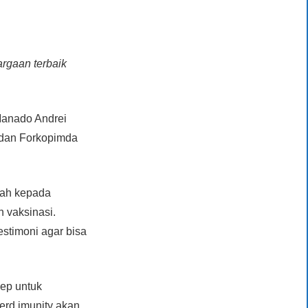
rgaan terbaik
Manado Andrei
a dan Forkopimda
bah kepada
 vaksinasi.
timoni agar bisa
sep untuk
erd imunity akan