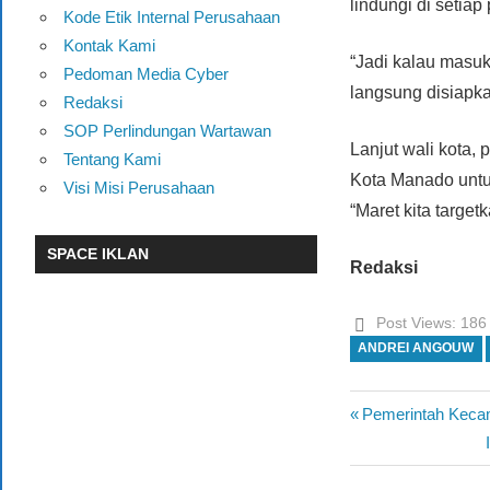
lindungi di setiap
Kode Etik Internal Perusahaan
Kontak Kami
“Jadi kalau masuk 
Pedoman Media Cyber
langsung disiapka
Redaksi
SOP Perlindungan Wartawan
Lanjut wali kota,
Tentang Kami
Kota Manado untuk
Visi Misi Perusahaan
“Maret kita targe
SPACE IKLAN
Redaksi
Post Views:
186
ANDREI ANGOUW
Previous
Pemerintah Kec
Navigasi
Post:
pos