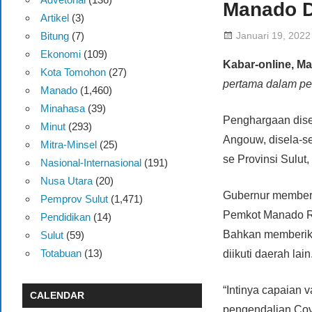
Manado D
Artikel
(3)
Januari 19, 2022
Bitung
(7)
Ekonomi
(109)
Kabar-online, M
Kota Tomohon
(27)
pertama dalam pen
Manado
(1,460)
Minahasa
(39)
Penghargaan dise
Minut
(293)
Angouw, disela-se
Mitra-Minsel
(25)
se Provinsi Sulut
Nasional-Internasional
(191)
Nusa Utara
(20)
Gubernur memberi
Pemprov Sulut
(1,471)
Pemkot Manado Rp 
Pendidikan
(14)
Bahkan memberika
Sulut
(59)
Totabuan
(13)
diikuti daerah lain
“Intinya capaian 
CALENDAR
pengendalian Cov