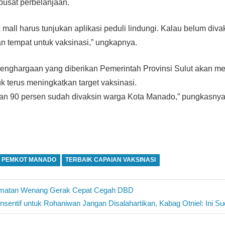
 pusat perbelanjaan.
mall harus tunjukan aplikasi peduli lindungi. Kalau belum divak
n tempat untuk vaksinasi,” ungkapnya.
 penghargaan yang diberikan Pemerintah Provinsi Sulut akan 
 terus meningkatkan target vaksinasi.
tkan 90 persen sudah divaksin warga Kota Manado,” pungkasnya
PEMKOT MANADO
TERBAIK CAPAIAN VAKSINASI
amatan Wenang Gerak Cepat Cegah DBD
Next
Insentif untuk Rohaniwan Jangan Disalahartikan, Kabag Otniel: Ini Su
Post: