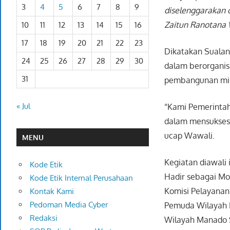
3
4
5
6
7
8
9
diselenggarakan 
Zaitun Ranotana 
10
11
12
13
14
15
16
17
18
19
20
21
22
23
Dikatakan Sualan
24
25
26
27
28
29
30
dalam berorganis
31
pembangunan mili
« Jul
“Kami Pemerinta
dalam mensuksesk
ucap Wawali.
MENU
Kegiatan diawali
Kode Etik
Hadir sebagai Mo
Kode Etik Internal Perusahaan
Komisi Pelayana
Kontak Kami
Pedoman Media Cyber
Pemuda Wilayah K
Redaksi
Wilayah Manado S