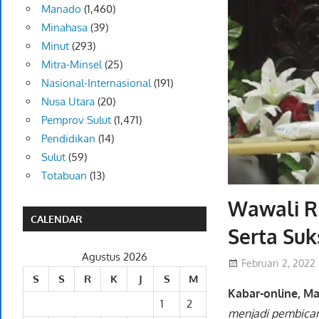
Manado
(1,460)
Minahasa
(39)
Minut
(293)
Mitra-Minsel
(25)
Nasional-Internasional
(191)
Nusa Utara
(20)
Pemprov Sulut
(1,471)
Pendidikan
(14)
Sulut
(59)
Totabuan
(13)
Wawali R
CALENDAR
Serta Su
Agustus 2026
Februari 2, 2022
S
S
R
K
J
S
M
Kabar-online, M
1
2
menjadi pembica