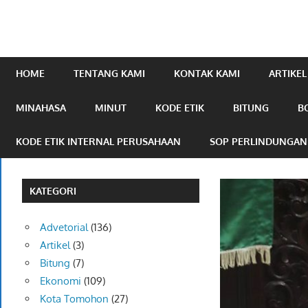
mengabarkan
online.com
HOME
TENTANG KAMI
KONTAK KAMI
ARTIKEL
MINAHASA
MINUT
KODE ETIK
BITUNG
B
KODE ETIK INTERNAL PERUSAHAAN
SOP PERLINDUNGA
KATEGORI
Advetorial
(136)
Artikel
(3)
Bitung
(7)
Ekonomi
(109)
Kota Tomohon
(27)