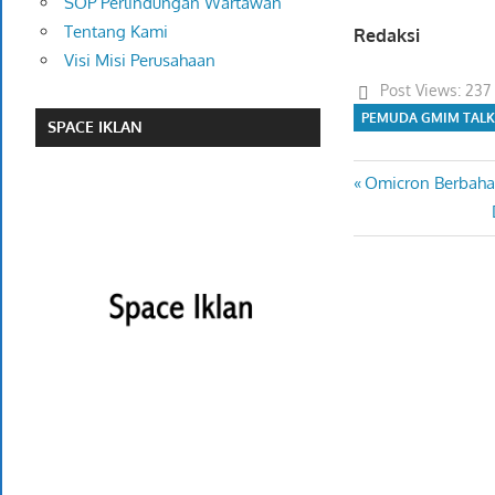
SOP Perlindungan Wartawan
Tentang Kami
Redaksi
Visi Misi Perusahaan
Post Views:
237
PEMUDA GMIM TAL
SPACE IKLAN
Previous
Omicron Berbaha
Navigasi
Post:
pos