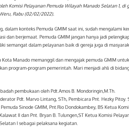
oleh Komisi Pelayanan Pemuda Wilayah Manado Selatan 1, di 
Weru, Rabu (02/02/2022).
g, dalam konteks Pemuda GMIM saat ini, sudah mengalami ke
asi dan berjemaat. Pemuda GMIM jangan hanya jadi pelengkap,
ki semangat dalam pelayanan baik di gereja juga di masyarak
h Kota Manado memanggil dan mengajak pemuda GMIM untuk 
an program-program pemerintah. Mari menjadi ahli di bidan
 ibadah pembukaan oleh Pdt.Amos B. Mondoringin,M.Th.
derator Pdt. Marvo Lintang, STh, Pembicara Pnt. Hezky Pitoy.
n Pemuda Sinode GMIM, Pnt.Rio Dondokambey, BS Ketua Komi
alawat II dan Pnt. Bryan B. Tulungen,ST Ketua Komisi Pelay
elatan I sebagai pelaksana kegiatan.