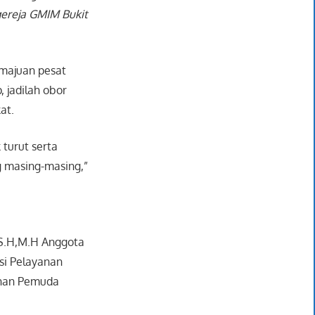
gereja GMIM Bukit
majuan pesat
 jadilah obor
at.
turut serta
g masing-masing,”
 S.H,M.H Anggota
si Pelayanan
anan Pemuda