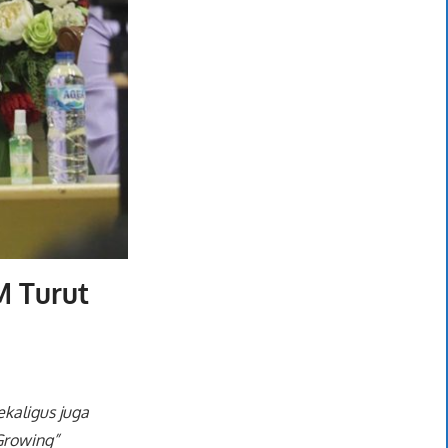
M Turut
kaligus juga
Growing”