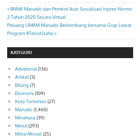
Previous
BNNK Manado dan Pemkot Ikuti Sosialisasi Inpres Nomor
Navigasi
Post:
2 Tahun 2020 Secara Virtual
pos
Next
Peluang UMKM Manado Berkembang bersama Grap Lewat
Post:
Program #TerusUsaha
KATEGORI
Advetorial
(136)
Artikel
(3)
Bitung
(7)
Ekonomi
(109)
Kota Tomohon
(27)
Manado
(1,460)
Minahasa
(39)
Minut
(293)
Mitra-Minsel
(25)