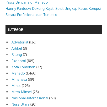
Post:
Pasca Bencana di Manado
pos
Next
Hanny Pantouw Dukung Kejati Sulut Ungkap Kasus Korupsi
Post:
Secara Profesional dan Tuntas
KATEGORI
Advetorial
(136)
Artikel
(3)
Bitung
(7)
Ekonomi
(109)
Kota Tomohon
(27)
Manado
(1,460)
Minahasa
(39)
Minut
(293)
Mitra-Minsel
(25)
Nasional-Internasional
(191)
Nusa Utara
(20)