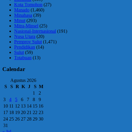
Kota Tomohon
(27)
Manado
(1,460)
Minahasa
(39)
Minut
(293)
Mitra-Minsel
(25)
Nasional-Internasional
(191)
Nusa Utara
(20)
Pemprov Sulut
(1,471)
Pendidikan
(14)
Sulut
(59)
Totabuan
(13)
Calendar
Agustus 2026
S
S
R
K
J
S
M
1
2
3
4
5
6
7
8
9
10
11
12
13
14
15
16
17
18
19
20
21
22
23
24
25
26
27
28
29
30
31
« Jul