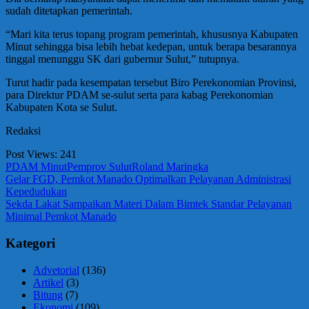
sudah ditetapkan pemerintah.
“Mari kita terus topang program pemerintah, khususnya Kabupaten
Minut sehingga bisa lebih hebat kedepan, untuk berapa besarannya
tinggal menunggu SK dari gubernur Sulut,” tutupnya.
Turut hadir pada kesempatan tersebut Biro Perekonomian Provinsi,
para Direktur PDAM se-sulut serta para kabag Perekonomian
Kabupaten Kota se Sulut.
Redaksi
Post Views:
241
PDAM Minut
Pemprov Sulut
Roland Maringka
Navigasi
Previous
Gelar FGD, Pemkot Manado Optimalkan Pelayanan Administrasi
Post:
Kepedudukan
pos
Next
Sekda Lakat Sampaikan Materi Dalam Bimtek Standar Pelayanan
Post:
Minimal Pemkot Manado
Kategori
Advetorial
(136)
Artikel
(3)
Bitung
(7)
Ekonomi
(109)