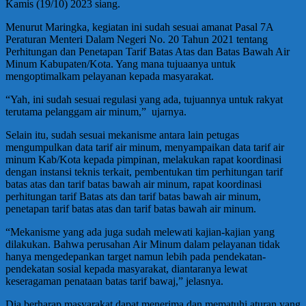
Kamis (19/10) 2023 siang.
Menurut Maringka, kegiatan ini sudah sesuai amanat Pasal 7A
Peraturan Menteri Dalam Negeri No. 20 Tahun 2021 tentang
Perhitungan dan Penetapan Tarif Batas Atas dan Batas Bawah Air
Minum Kabupaten/Kota. Yang mana tujuaanya untuk
mengoptimalkam pelayanan kepada masyarakat.
“Yah, ini sudah sesuai regulasi yang ada, tujuannya untuk rakyat
terutama pelanggam air minum,” ujarnya.
Selain itu, sudah sesuai mekanisme antara lain petugas
mengumpulkan data tarif air minum, menyampaikan data tarif air
minum Kab/Kota kepada pimpinan, melakukan rapat koordinasi
dengan instansi teknis terkait, pembentukan tim perhitungan tarif
batas atas dan tarif batas bawah air minum, rapat koordinasi
perhitungan tarif Batas ats dan tarif batas bawah air minum,
penetapan tarif batas atas dan tarif batas bawah air minum.
“Mekanisme yang ada juga sudah melewati kajian-kajian yang
dilakukan. Bahwa perusahan Air Minum dalam pelayanan tidak
hanya mengedepankan target namun lebih pada pendekatan-
pendekatan sosial kepada masyarakat, diantaranya lewat
keseragaman penataan batas tarif bawaj,” jelasnya.
Dia berharap masyarakat dapat menerima dan mematuhi aturan yang