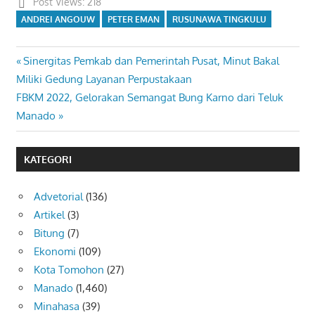
Post Views:
218
ANDREI ANGOUW
PETER EMAN
RUSUNAWA TINGKULU
Previous
Sinergitas Pemkab dan Pemerintah Pusat, Minut Bakal
Navigasi
Post:
Miliki Gedung Layanan Perpustakaan
pos
Next
FBKM 2022, Gelorakan Semangat Bung Karno dari Teluk
Post:
Manado
KATEGORI
Advetorial
(136)
Artikel
(3)
Bitung
(7)
Ekonomi
(109)
Kota Tomohon
(27)
Manado
(1,460)
Minahasa
(39)