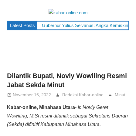
Skip
to
kabar-
content
terpercaya
Latest Posts
Gubernur Yulius Selvanus: Angka Kemiskinan Su
online.co
dalam
mengabarkan
Dilantik Bupati, Novly Wowiling Resmi
Jabat Sekda Minut
November 16, 2022
Redaksi Kabar-online
Minut
Kabar-online, Minahasa Utara-
Ir. Novly Geret
Wowiling, M.Si resmi dilantik sebagai Sekretaris Daerah
(Sekda) difinitif Kabupaten Minahasa Utara.