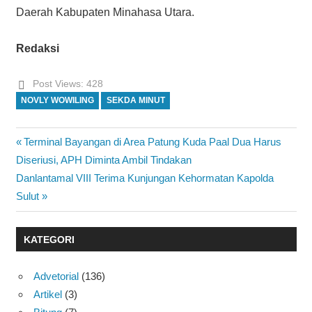
Daerah Kabupaten Minahasa Utara.
Redaksi
Post Views:
428
NOVLY WOWILING
SEKDA MINUT
Previous
Terminal Bayangan di Area Patung Kuda Paal Dua Harus
Navigasi
Post:
Diseriusi, APH Diminta Ambil Tindakan
pos
Next
Danlantamal VIII Terima Kunjungan Kehormatan Kapolda
Post:
Sulut
KATEGORI
Advetorial
(136)
Artikel
(3)