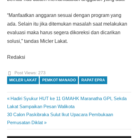
“Manfaatkan anggaran sesuai dengan program yang
ada. Selain itu jika ditemukan masalah saat melakukan
evaluasi maka harus segera dikoreksi dan dicarikan
solusi,” tandas Micler Lakat.
Redaksi
Post Views:
273
MICLER LAKAT
PEMKOT MANADO
RAPAT EPRA
Previous
Hadiri Syukur HUT ke 11 GMAHK Maranatha GPI, Sekda
Navigasi
Post:
Lakat Sampaikan Pesan Walikota
pos
Next
30 Calon Paskibraka Sulut Ikut Upacara Pembukaan
Post:
Pemusatan Diklat