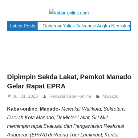
Skip
to
kabar-
content
terpercaya
Latest Posts
Gubernur Yulius Selvanus: Angka Kemiskinan Su
online.co
dalam
mengabarkan
Dipimpin Sekda Lakat, Pemkot Manado
Gelar Rapat EPRA
Juli 31, 2023
Redaksi Kabar-online
Manado
Kabar-online, Manado-
Mewakili Walikota, Sekretaris
Daerah Kota Manado, Dr Micler Lakat, SH MH
memimpin rapat Evaluasi dan Pengawasan Realisasi
Anggaran (EPRA) di Ruang Toar Lumimuut, Kantor