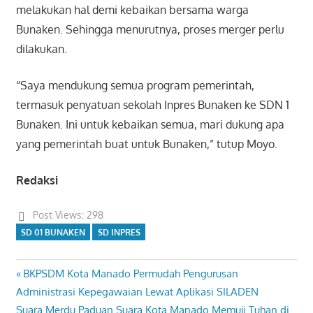
melakukan hal demi kebaikan bersama warga
Bunaken. Sehingga menurutnya, proses merger perlu
dilakukan.
“Saya mendukung semua program pemerintah,
termasuk penyatuan sekolah Inpres Bunaken ke SDN 1
Bunaken. Ini untuk kebaikan semua, mari dukung apa
yang pemerintah buat untuk Bunaken,” tutup Moyo.
Redaksi
Post Views:
298
SD 01 BUNAKEN
SD INPRES
Previous
BKPSDM Kota Manado Permudah Pengurusan
Navigasi
Post:
Administrasi Kepegawaian Lewat Aplikasi SILADEN
pos
Next
Suara Merdu Paduan Suara Kota Manado Memuji Tuhan di