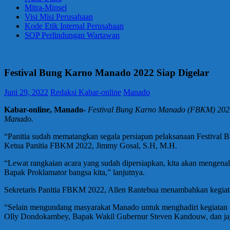
Mitra-Minsel
Visi Misi Perusahaan
Kode Etik Internal Perusahaan
SOP Perlindungan Wartawan
Festival Bung Karno Manado 2022 Siap Digelar
Juni 29, 2022
Redaksi Kabar-online
Manado
Kabar-online, Manado-
Festival Bung Karno Manado (FBKM) 2022,
Manado.
“Panitia sudah mematangkan segala persiapan pelaksanaan Festival
Ketua Panitia FBKM 2022, Jimmy Gosal, S.H, M.H.
“Lewat rangkaian acara yang sudah dipersiapkan, kita akan menge
Bapak Proklamator bangsa kita,” lanjutnya.
Sekretaris Panitia FBKM 2022, Allen Rantebua menambahkan kegiatan
“Selain mengundang masyarakat Manado untuk menghadiri kegiatan i
Olly Dondokambey, Bapak Wakil Gubernur Steven Kandouw, dan jaj