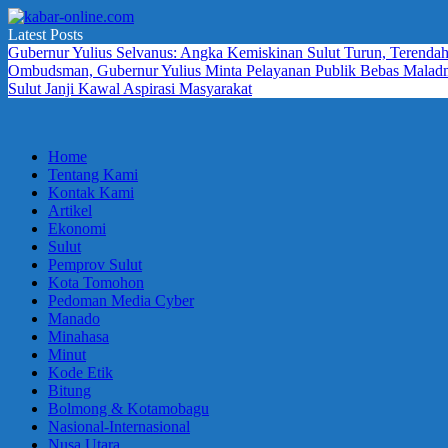
Skip
to
Latest Posts
kabar-
terpercaya
content
Gubernur Yulius Selvanus: Angka Kemiskinan Sulut Turun, Terendah
online.com
dalam
Ombudsman, Gubernur Yulius Minta Pelayanan Publik Bebas Maladmi
mengabarkan
Sulut Janji Kawal Aspirasi Masyarakat
Home
Tentang Kami
Kontak Kami
Artikel
Ekonomi
Sulut
Pemprov Sulut
Kota Tomohon
Pedoman Media Cyber
Manado
Minahasa
Minut
Kode Etik
Bitung
Bolmong & Kotamobagu
Nasional-Internasional
Nusa Utara