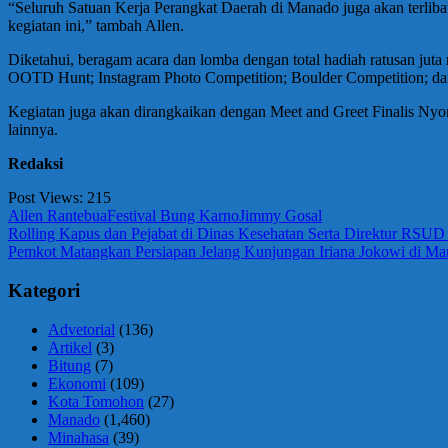
“Seluruh Satuan Kerja Perangkat Daerah di Manado juga akan terlib
kegiatan ini,” tambah Allen.
Diketahui, beragam acara dan lomba dengan total hadiah ratusan juta
OOTD Hunt; Instagram Photo Competition; Boulder Competition; d
Kegiatan juga akan dirangkaikan dengan Meet and Greet Finalis N
lainnya.
Redaksi
Post Views:
215
Allen Rantebua
Festival Bung Karno
Jimmy Gosal
Navigasi
Previous
Rolling Kapus dan Pejabat di Dinas Kesehatan Serta Direktur RSU
Post:
Next
Pemkot Matangkan Persiapan Jelang Kunjungan Iriana Jokowi di M
pos
Post:
Kategori
Advetorial
(136)
Artikel
(3)
Bitung
(7)
Ekonomi
(109)
Kota Tomohon
(27)
Manado
(1,460)
Minahasa
(39)