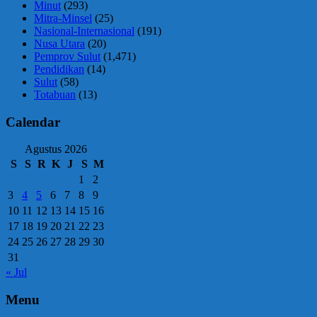
Minut
(293)
Mitra-Minsel
(25)
Nasional-Internasional
(191)
Nusa Utara
(20)
Pemprov Sulut
(1,471)
Pendidikan
(14)
Sulut
(58)
Totabuan
(13)
Calendar
Agustus 2026
S
S
R
K
J
S
M
1
2
3
4
5
6
7
8
9
10
11
12
13
14
15
16
17
18
19
20
21
22
23
24
25
26
27
28
29
30
31
« Jul
Menu