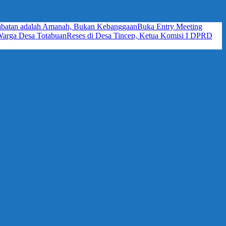
 Jabatan adalah Amanah, Bukan Kebanggaan
Buka Entry Meeting
Warga Desa Totabuan
Reses di Desa Tincep, Ketua Komisi I DPRD