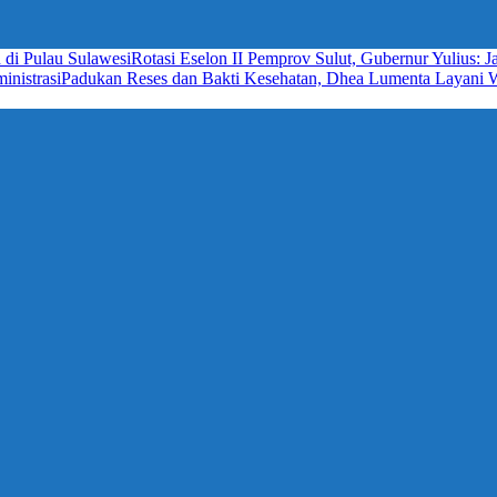
 di Pulau Sulawesi
Rotasi Eselon II Pemprov Sulut, Gubernur Yulius:
nistrasi
Padukan Reses dan Bakti Kesehatan, Dhea Lumenta Layani 