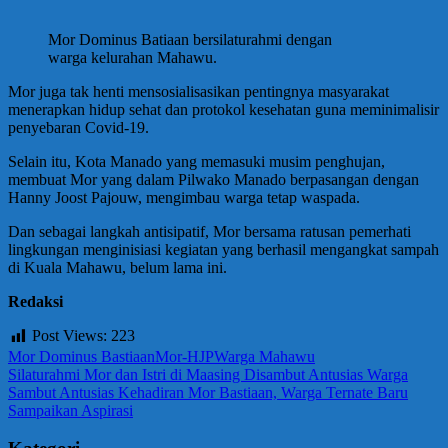
Mor Dominus Batiaan bersilaturahmi dengan
warga kelurahan Mahawu.
Mor juga tak henti mensosialisasikan pentingnya masyarakat
menerapkan hidup sehat dan protokol kesehatan guna meminimalisir
penyebaran Covid-19.
Selain itu, Kota Manado yang memasuki musim penghujan,
membuat Mor yang dalam Pilwako Manado berpasangan dengan
Hanny Joost Pajouw, mengimbau warga tetap waspada.
Dan sebagai langkah antisipatif, Mor bersama ratusan pemerhati
lingkungan menginisiasi kegiatan yang berhasil mengangkat sampah
di Kuala Mahawu, belum lama ini.
Redaksi
Post Views:
223
Mor Dominus Bastiaan
Mor-HJP
Warga Mahawu
Navigasi
Previous
Silaturahmi Mor dan Istri di Maasing Disambut Antusias Warga
Post:
Next
Sambut Antusias Kehadiran Mor Bastiaan, Warga Ternate Baru
pos
Post:
Sampaikan Aspirasi