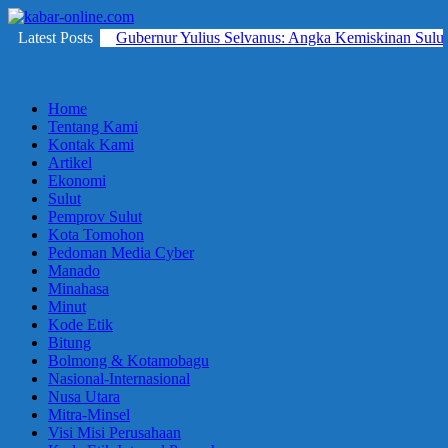
Skip
to
Latest Posts
Gubernur Yulius Selvanus: Angka Kemiskinan Sulut
kabar-
terpercaya
content
online.com
dalam
mengabarkan
Home
Tentang Kami
Kontak Kami
Artikel
Ekonomi
Sulut
Pemprov Sulut
Kota Tomohon
Pedoman Media Cyber
Manado
Minahasa
Minut
Kode Etik
Bitung
Bolmong & Kotamobagu
Nasional-Internasional
Nusa Utara
Mitra-Minsel
Visi Misi Perusahaan