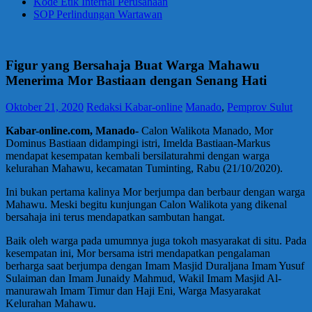
Kode Etik Internal Perusahaan
SOP Perlindungan Wartawan
Figur yang Bersahaja Buat Warga Mahawu
Menerima Mor Bastiaan dengan Senang Hati
Oktober 21, 2020
Redaksi Kabar-online
Manado
,
Pemprov Sulut
Kabar-online.com, Manado-
Calon Walikota Manado, Mor
Dominus Bastiaan didampingi istri, Imelda Bastiaan-Markus
mendapat kesempatan kembali bersilaturahmi dengan warga
kelurahan Mahawu, kecamatan Tuminting, Rabu (21/10/2020).
Ini bukan pertama kalinya Mor berjumpa dan berbaur dengan warga
Mahawu. Meski begitu kunjungan Calon Walikota yang dikenal
bersahaja ini terus mendapatkan sambutan hangat.
Baik oleh warga pada umumnya juga tokoh masyarakat di situ. Pada
kesempatan ini, Mor bersama istri mendapatkan pengalaman
berharga saat berjumpa dengan Imam Masjid Duraljana Imam Yusuf
Sulaiman dan Imam Junaidy Mahmud, Wakil Imam Masjid Al-
manurawah Imam Timur dan Haji Eni, Warga Masyarakat
Kelurahan Mahawu.