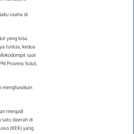
aku usaha di
ut yang bisa
nya tuntas, kedua
 Mokodompit saat
N Provinsi Sulut,
an menghasilkan
.
an menjadi
 satu daerah di
usus (KEK) yang