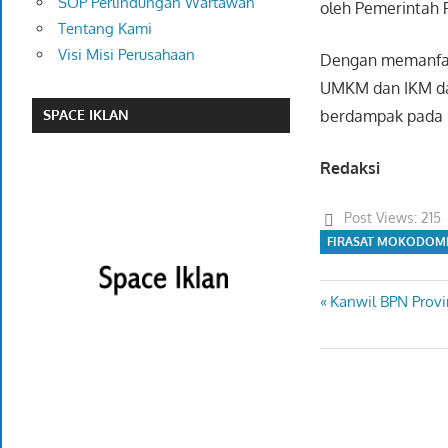
SOP Perlindungan Wartawan
oleh Pemerintah 
Tentang Kami
Visi Misi Perusahaan
Dengan memanfaat
UMKM dan IKM da
berdampak pada m
SPACE IKLAN
Redaksi
Post Views:
215
FIRASAT MOKODOM
Previous
Kanwil BPN Provi
Navigasi
Post:
pos