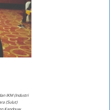
n IKM (Industri
ra (Sulut)
en Kandouw.