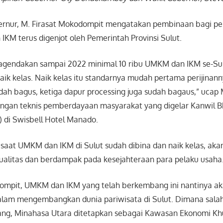
ernur, M. Firasat Mokodompit mengatakan pembinaan bagi pel
KM terus digenjot oleh Pemerintah Provinsi Sulut.
gendakan sampai 2022 minimal 10 ribu UMKM dan IKM se-Sul
naik kelas. Naik kelas itu standarnya mudah pertama perijinan
dah bagus, ketiga dapur processing juga sudah bagaus,” ucap
ngan teknis pemberdayaan masyarakat yang digelar Kanwil BP
) di Swisbell Hotel Manado.
saat UMKM dan IKM di Sulut sudah dibina dan naik kelas, ak
ualitas dan berdampak pada kesejahteraan para pelaku usaha
mpit, UMKM dan IKM yang telah berkembang ini nantinya ak
alam mengembangkan dunia pariwisata di Sulut. Dimana salah
pang, Minahasa Utara ditetapkan sebagai Kawasan Ekonomi Kh