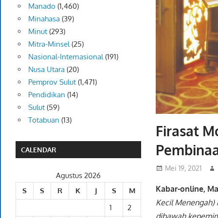
Manado
(1,460)
Minahasa
(39)
Minut
(293)
Mitra-Minsel
(25)
Nasional-Internasional
(191)
Nusa Utara
(20)
Pemprov Sulut
(1,471)
Pendidikan
(14)
Sulut
(59)
Totabuan
(13)
Firasat M
Pembina
CALENDAR
Mei 19, 2021
Agustus 2026
Kabar-online, M
S
S
R
K
J
S
M
Kecil Menengah) m
1
2
dibawah kepemim