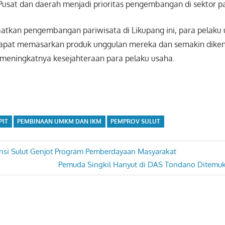
Pusat dan daerah menjadi prioritas pengembangan di sektor pa
kan pengembangan pariwisata di Likupang ini, para pelaku u
pat memasarkan produk unggulan mereka dan semakin diken
eningkatnya kesejahteraan para pelaku usaha.
PIT
PEMBINAAN UMKM DAN IKM
PEMPROV SULUT
nsi Sulut Genjot Program Pemberdayaan Masyarakat
Next
Pemuda Singkil Hanyut di DAS Tondano Ditemu
Post: