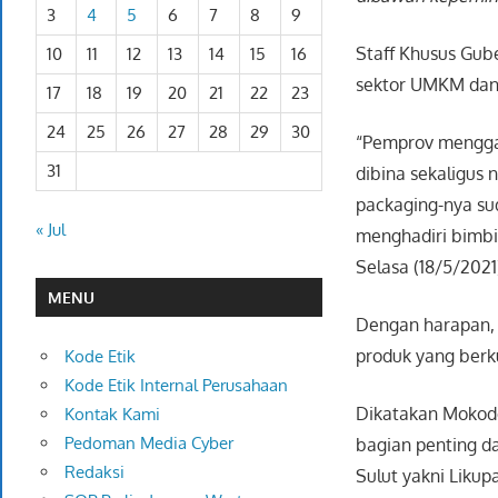
3
4
5
6
7
8
9
Staff Khusus Gub
10
11
12
13
14
15
16
sektor UMKM dan I
17
18
19
20
21
22
23
24
25
26
27
28
29
30
“Pemprov mengga
31
dibina sekaligus 
packaging-nya su
« Jul
menghadiri bimbi
Selasa (18/5/2021
MENU
Dengan harapan, 
produk yang berk
Kode Etik
Kode Etik Internal Perusahaan
Dikatakan Mokodo
Kontak Kami
Pedoman Media Cyber
bagian penting d
Redaksi
Sulut yakni Liku