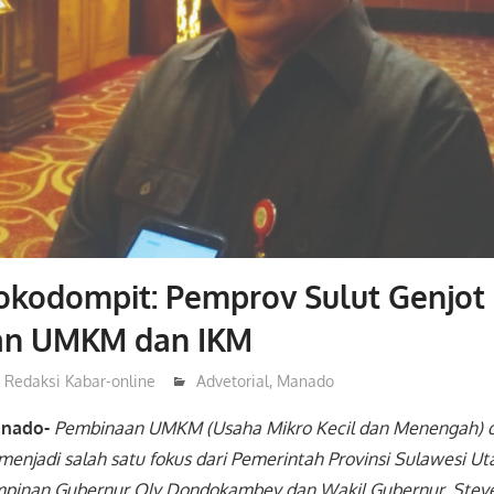
okodompit: Pemprov Sulut Genjot
an UMKM dan IKM
Redaksi Kabar-online
Advetorial
,
Manado
anado-
Pembinaan UMKM (Usaha Mikro Kecil dan Menengah) da
enjadi salah satu fokus dari Pemerintah Provinsi Sulawesi Uta
pinan Gubernur Oly Dondokambey dan Wakil Gubernur, Stev