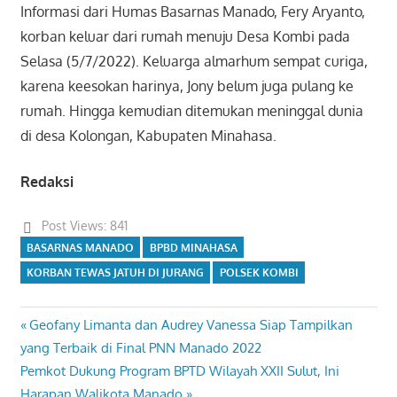
Informasi dari Humas Basarnas Manado, Fery Aryanto,
korban keluar dari rumah menuju Desa Kombi pada
Selasa (5/7/2022). Keluarga almarhum sempat curiga,
karena keesokan harinya, Jony belum juga pulang ke
rumah. Hingga kemudian ditemukan meninggal dunia
di desa Kolongan, Kabupaten Minahasa.
Redaksi
Post Views:
841
BASARNAS MANADO
BPBD MINAHASA
KORBAN TEWAS JATUH DI JURANG
POLSEK KOMBI
Previous
Geofany Limanta dan Audrey Vanessa Siap Tampilkan
Navigasi
Post:
yang Terbaik di Final PNN Manado 2022
pos
Next
Pemkot Dukung Program BPTD Wilayah XXII Sulut, Ini
Post:
Harapan Walikota Manado