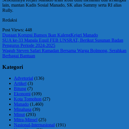
lain, mantan Kadis Sosial Manado, SK alias Sammy serta RI alias
Rully.
Redaksi
Post Views:
448
Dugaan Korupsi Bansos Ikan Kaleng
Kejari Manado
Navigasi
Previous
SUA ke-33 Mapala Equil FEB UNSRAT, Berikut Susunan Badan
Post:
Pengurus Periode 2024-2025
pos
Next
Wagub Steven Safari Ramadan Bersama Warga Bolmong, Serahkan
Post:
Berbagai Bantuan
Kategori
Advetorial
(136)
Artikel
(3)
Bitung
(7)
Ekonomi
(109)
Kota Tomohon
(27)
Manado
(1,460)
Minahasa
(39)
Minut
(293)
Mitra-Minsel
(25)
Nasional-Internasional
(191)