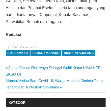
Walikota, Sekretaris Daerah Kota, Micler Lakat, para
Asisten dan Pejabat Eselon II serta tamu undangan yang
hadir diantaranya; Danpomal, Kepala Basarnas,
Perwakilan Brimob dan Tagana.
Redaksi
Post Views:
258
HUT DAMKAR
PEMKOT MANADO
RICHARD SUALANG
Previous
Joune Ganda Dipercaya Sebagai Wakil Ketua HIMA KPP
Navigasi
Post:
SKSG UI
pos
Next
Muncul Varian Baru Covid-19, Warga Manado Diminta Tetap
Post:
Tenang dan Tuntaskan Vaksinasi
KATEGORI