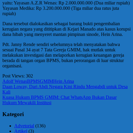
yaitu: ​Yayasan A.Z.R Wenas: Rp 2.000.000.000 (Dua miliar rupiah)
​Yayasan Medika: Rp 3.200.000.000 (Tiga miliar dua ratus juta
rupiah)
​Dana tersebut dialokasikan sebagai barang bukti pengembalian
kerugian negara yang dititipkan di Kejari Manado atas kasus korupsi
dana hibah yang menyeret mantan pimpinan sinode, Hein Arina.
​Pdt. Janny Rende sendiri sebelumnya telah menyatakan bahwa
sesuai Pasal 34 ayat 7 Tata Gereja GMIM, hak mutlak untuk
melakukan investigasi dan melaporkan kerugian keuangan gereja
berada di tangan organ BPMS, bukan perorangan di luar struktur
organisasi.
Post Views:
302
Adolf Wenas
BPMS
GMIM
Hein Arina
Navigasi
Previous
Daan Loway, Dari Abdi Negara Kini Rindu Mengabdi untuk Desa
Post:
Kali
pos
Next
Kuasa Hukum BPMS GMIM: Chat WhatsApp Bukan Dasar
Post:
Hukum Mewakili Institusi
Kategori
Advetorial
(136)
Artikel
(3)