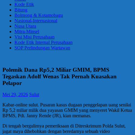
Kode Etik
Bitung
Bolmong & Kotamobagu
Nasional-Internasional
Nusa Utara
Mitra-Minsel
Visi Misi Perusahaan
Kode Etik Internal Perusahaan
SOP Perlindungan Wartawan
Polemik Dana Rp5,2 Miliar GMIM, BPMS
Tegaskan Adolf Wenas Tak Pernah Kuasakan
Pelapor
Mei 29, 2026
Sulut
Kabar-online sulut. Pusaran kasus dugaan penggelapan uang senilai
Rp 5,2 miliar milik dua yayasan GMIM yang menyeret Wakil Ketua
BPMS, Pdt. Janny Rende (JR), kian memanas.
Di tengah bergulirnya pemeriksaan di Ditreskrimum Polda Sulut,
jagat maya dihebohkan dengan beredarnya sebuah video