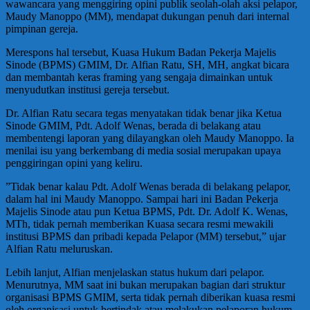
wawancara yang menggiring opini publik seolah-olah aksi pelapor,
Maudy Manoppo (MM), mendapat dukungan penuh dari internal
pimpinan gereja.
​Merespons hal tersebut, Kuasa Hukum Badan Pekerja Majelis
Sinode (BPMS) GMIM, Dr. Alfian Ratu, SH, MH, angkat bicara
dan membantah keras framing yang sengaja dimainkan untuk
menyudutkan institusi gereja tersebut.
​Dr. Alfian Ratu secara tegas menyatakan tidak benar jika Ketua
Sinode GMIM, Pdt. Adolf Wenas, berada di belakang atau
membentengi laporan yang dilayangkan oleh Maudy Manoppo. Ia
menilai isu yang berkembang di media sosial merupakan upaya
penggiringan opini yang keliru.
​”Tidak benar kalau Pdt. Adolf Wenas berada di belakang pelapor,
dalam hal ini Maudy Manoppo. Sampai hari ini Badan Pekerja
Majelis Sinode atau pun Ketua BPMS, Pdt. Dr. Adolf K. Wenas,
MTh, tidak pernah memberikan Kuasa secara resmi mewakili
institusi BPMS dan pribadi kepada Pelapor (MM) tersebut,” ujar
Alfian Ratu meluruskan.
​Lebih lanjut, Alfian menjelaskan status hukum dari pelapor.
Menurutnya, MM saat ini bukan merupakan bagian dari struktur
organisasi BPMS GMIM, serta tidak pernah diberikan kuasa resmi
oleh organisasi untuk bertindak atau melakukan pelaporan hukum