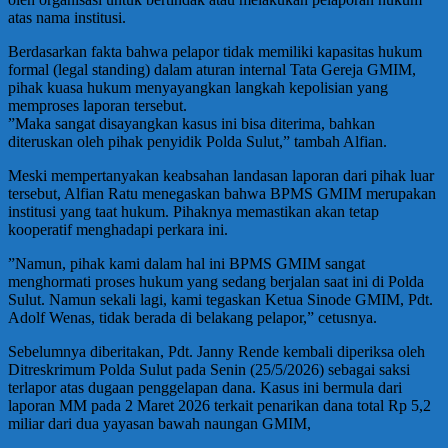
atas nama institusi.
​Berdasarkan fakta bahwa pelapor tidak memiliki kapasitas hukum
formal (legal standing) dalam aturan internal Tata Gereja GMIM,
pihak kuasa hukum menyayangkan langkah kepolisian yang
memproses laporan tersebut.
​”Maka sangat disayangkan kasus ini bisa diterima, bahkan
diteruskan oleh pihak penyidik Polda Sulut,” tambah Alfian.
​Meski mempertanyakan keabsahan landasan laporan dari pihak luar
tersebut, Alfian Ratu menegaskan bahwa BPMS GMIM merupakan
institusi yang taat hukum. Pihaknya memastikan akan tetap
kooperatif menghadapi perkara ini.
​”Namun, pihak kami dalam hal ini BPMS GMIM sangat
menghormati proses hukum yang sedang berjalan saat ini di Polda
Sulut. Namun sekali lagi, kami tegaskan Ketua Sinode GMIM, Pdt.
Adolf Wenas, tidak berada di belakang pelapor,” cetusnya.
​Sebelumnya diberitakan, Pdt. Janny Rende kembali diperiksa oleh
Ditreskrimum Polda Sulut pada Senin (25/5/2026) sebagai saksi
terlapor atas dugaan penggelapan dana. Kasus ini bermula dari
laporan MM pada 2 Maret 2026 terkait penarikan dana total Rp 5,2
miliar dari dua yayasan bawah naungan GMIM,