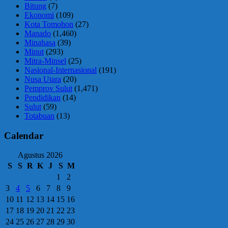
Bitung
(7)
Ekonomi
(109)
Kota Tomohon
(27)
Manado
(1,460)
Minahasa
(39)
Minut
(293)
Mitra-Minsel
(25)
Nasional-Internasional
(191)
Nusa Utara
(20)
Pemprov Sulut
(1,471)
Pendidikan
(14)
Sulut
(59)
Totabuan
(13)
Calendar
Agustus 2026
S
S
R
K
J
S
M
1
2
3
4
5
6
7
8
9
10
11
12
13
14
15
16
17
18
19
20
21
22
23
24
25
26
27
28
29
30