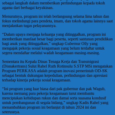
sebagai langkah dalam memberikan perlindungan kepada tokoh
agama dari berbagai keyakinan.
Menurutnya, program ini telah berlangsung selama lima tahun dan
fokus melindungi para pendeta, imam, dan tokoh agama lainnya saat
menjalankan tugas pelayanannya.
“Dalam upaya menjaga keluarga yang ditinggalkan, program ini
memberikan manfaat besar bagi peserta, seperti santunan pendidikan
bagi anak yang ditinggalkan,” ungkap Gubernur Olly yang
mengajak pekerja sosial keagamaan yang belum terdaftar untuk
segera mendaftar melalui wadah keagamaan masing-masing.
Sementara itu Kepala Dinas Tenaga Kerja dan Transmigrasi
(Disnakertrans) Sulut Rahel Ruth Rotinsulu S.STP MSi mengatakan
Program PERKASA adalah program inovasi pemerintah OD-SK
sebagai bentuk dukungan kepedulian, perlindungan dan apresiasi
terhadap kinerja pekerja sosial keagamaan.
“Ini program yang luar biasa dari pak gubernur dan pak Wagub,
karena memang para pekerja keagamaan turut membantu
menciptakan kehidupan rukun dan damai serta suasana kondusif
untuk pembangunan di segala bidang,” ungkap Kadis Rahel yang
menambahkan program ini berlanjut di tahun 2024 ini dan
seterusnya.