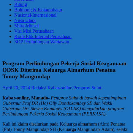
Bitung
Bolmong & Kotamobagu
Nasional-Internasional
Nusa Utara
Mitra-Minsel
Visi Misi Perusahaan
Kode Etik Internal Perusahaan
SOP Perlindungan Wartawan
Program Perlindungan Pekerja Sosial Keagamaan
ODSK Diterima Keluarga Almarhum Penatua
Tonny Mangundap
April 20, 2024
Redaksi Kabar-online
Pemprov Sulut
Kabar-online, Manado-
Pemprov Sulut di bawah kepemimpinan
Gubernur Prof DR (Hc) Olly Dondokambey SE dan Wakil
Gubernur Drs Steven Kandouw (OD-SK) menyalurkan program
Perlindungan Pekerja Sosial Keagamaan (PERKASA).
Kali ini klaim disalurkan pada Keluarga almarhum (Alm) Penatua
(Pnt) Tonny Mangundap SH (Keluarga Mangundap-Adam), selaku