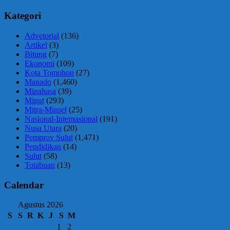
Kategori
Advetorial
(136)
Artikel
(3)
Bitung
(7)
Ekonomi
(109)
Kota Tomohon
(27)
Manado
(1,460)
Minahasa
(39)
Minut
(293)
Mitra-Minsel
(25)
Nasional-Internasional
(191)
Nusa Utara
(20)
Pemprov Sulut
(1,471)
Pendidikan
(14)
Sulut
(58)
Totabuan
(13)
Calendar
Agustus 2026
S
S
R
K
J
S
M
1
2