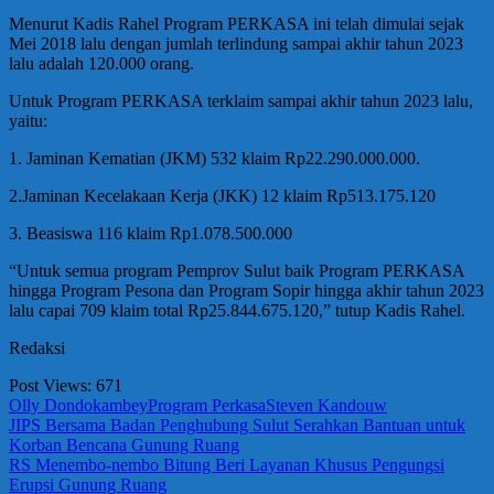
Menurut Kadis Rahel Program PERKASA ini telah dimulai sejak
Mei 2018 lalu dengan jumlah terlindung sampai akhir tahun 2023
lalu adalah 120.000 orang.
Untuk Program PERKASA terklaim sampai akhir tahun 2023 lalu,
yaitu:
1. Jaminan Kematian (JKM) 532 klaim Rp22.290.000.000.
2.Jaminan Kecelakaan Kerja (JKK) 12 klaim Rp513.175.120
3. Beasiswa 116 klaim Rp1.078.500.000
“Untuk semua program Pemprov Sulut baik Program PERKASA
hingga Program Pesona dan Program Sopir hingga akhir tahun 2023
lalu capai 709 klaim total Rp25.844.675.120,” tutup Kadis Rahel.
Redaksi
Post Views:
671
Olly Dondokambey
Program Perkasa
Steven Kandouw
Navigasi
Previous
JIPS Bersama Badan Penghubung Sulut Serahkan Bantuan untuk
Post:
Korban Bencana Gunung Ruang
pos
Next
RS Menembo-nembo Bitung Beri Layanan Khusus Pengungsi
Post:
Erupsi Gunung Ruang