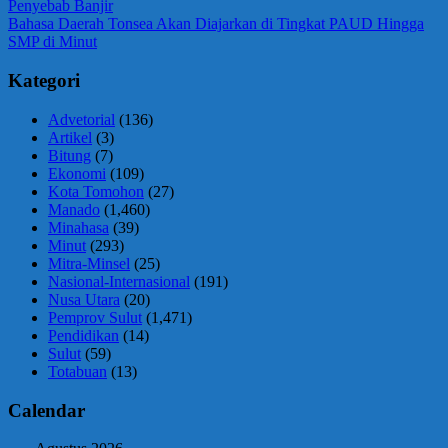
Post:
Penyebab Banjir
pos
Next
Bahasa Daerah Tonsea Akan Diajarkan di Tingkat PAUD Hingga
Post:
SMP di Minut
Kategori
Advetorial
(136)
Artikel
(3)
Bitung
(7)
Ekonomi
(109)
Kota Tomohon
(27)
Manado
(1,460)
Minahasa
(39)
Minut
(293)
Mitra-Minsel
(25)
Nasional-Internasional
(191)
Nusa Utara
(20)
Pemprov Sulut
(1,471)
Pendidikan
(14)
Sulut
(59)
Totabuan
(13)
Calendar