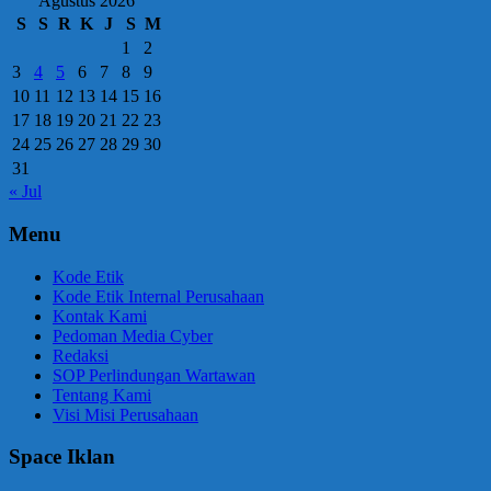
Agustus 2026
S
S
R
K
J
S
M
1
2
3
4
5
6
7
8
9
10
11
12
13
14
15
16
17
18
19
20
21
22
23
24
25
26
27
28
29
30
31
« Jul
Menu
Kode Etik
Kode Etik Internal Perusahaan
Kontak Kami
Pedoman Media Cyber
Redaksi
SOP Perlindungan Wartawan
Tentang Kami
Visi Misi Perusahaan
Space Iklan