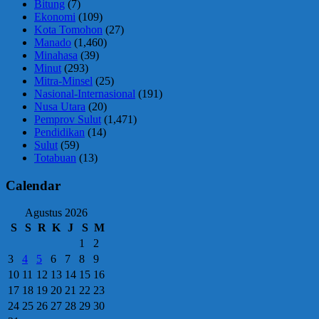
Bitung
(7)
Ekonomi
(109)
Kota Tomohon
(27)
Manado
(1,460)
Minahasa
(39)
Minut
(293)
Mitra-Minsel
(25)
Nasional-Internasional
(191)
Nusa Utara
(20)
Pemprov Sulut
(1,471)
Pendidikan
(14)
Sulut
(59)
Totabuan
(13)
Calendar
Agustus 2026
S
S
R
K
J
S
M
1
2
3
4
5
6
7
8
9
10
11
12
13
14
15
16
17
18
19
20
21
22
23
24
25
26
27
28
29
30