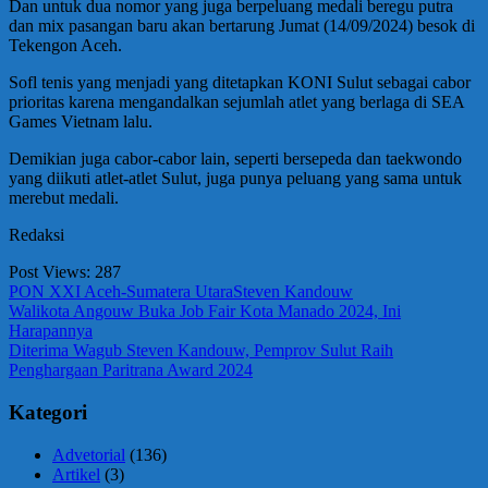
Dan untuk dua nomor yang juga berpeluang medali beregu putra
dan mix pasangan baru akan bertarung Jumat (14/09/2024) besok di
Tekengon Aceh.
Sofl tenis yang menjadi yang ditetapkan KONI Sulut sebagai cabor
prioritas karena mengandalkan sejumlah atlet yang berlaga di SEA
Games Vietnam lalu.
Demikian juga cabor-cabor lain, seperti bersepeda dan taekwondo
yang diikuti atlet-atlet Sulut, juga punya peluang yang sama untuk
merebut medali.
Redaksi
Post Views:
287
PON XXI Aceh-Sumatera Utara
Steven Kandouw
Navigasi
Previous
Walikota Angouw Buka Job Fair Kota Manado 2024, Ini
Post:
Harapannya
pos
Next
Diterima Wagub Steven Kandouw, Pemprov Sulut Raih
Post:
Penghargaan Paritrana Award 2024
Kategori
Advetorial
(136)
Artikel
(3)