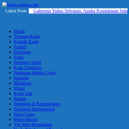
Skip
to
Latest Posts
Gubernur Yulius Selvanus: Angka Kemiskinan Sulut
kabar-
terpercaya
content
online.com
dalam
mengabarkan
Home
Tentang Kami
Kontak Kami
Artikel
Ekonomi
Sulut
Pemprov Sulut
Kota Tomohon
Pedoman Media Cyber
Manado
Minahasa
Minut
Kode Etik
Bitung
Bolmong & Kotamobagu
Nasional-Internasional
Nusa Utara
Mitra-Minsel
Visi Misi Perusahaan