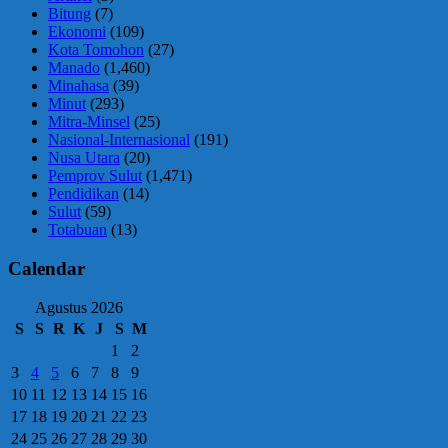
Bitung
(7)
Ekonomi
(109)
Kota Tomohon
(27)
Manado
(1,460)
Minahasa
(39)
Minut
(293)
Mitra-Minsel
(25)
Nasional-Internasional
(191)
Nusa Utara
(20)
Pemprov Sulut
(1,471)
Pendidikan
(14)
Sulut
(59)
Totabuan
(13)
Calendar
Agustus 2026
S
S
R
K
J
S
M
1
2
3
4
5
6
7
8
9
10
11
12
13
14
15
16
17
18
19
20
21
22
23
24
25
26
27
28
29
30