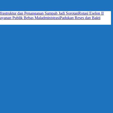
frastruktur dan Penanganan Sampah Jadi Sorotan
Rotasi Eselon II
yanan Publik Bebas Maladministrasi
Padukan Reses dan Bakti