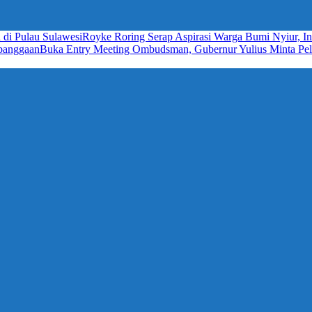
 di Pulau Sulawesi
Royke Roring Serap Aspirasi Warga Bumi Nyiur, In
ebanggaan
Buka Entry Meeting Ombudsman, Gubernur Yulius Minta Pela