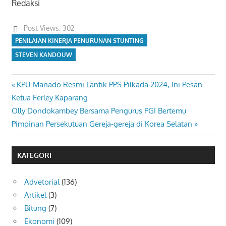
Redaksi
Post Views:
302
PENILAIAN KINERJA PENURUNAN STUNTING
STEVEN KANDOUW
Previous
KPU Manado Resmi Lantik PPS Pilkada 2024, Ini Pesan
Navigasi
Post:
Ketua Ferley Kaparang
pos
Next
Olly Dondokambey Bersama Pengurus PGI Bertemu
Post:
Pimpinan Persekutuan Gereja-gereja di Korea Selatan
KATEGORI
Advetorial
(136)
Artikel
(3)
Bitung
(7)
Ekonomi
(109)