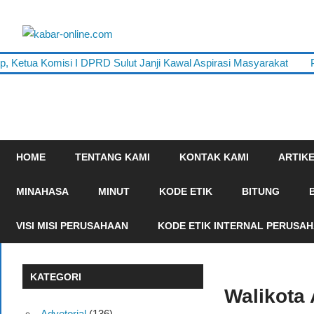
Skip
to
kabar-
content
terpercaya
tua Komisi I DPRD Sulut Janji Kawal Aspirasi Masyarakat
Pempr
online.com
dalam
mengabarkan
HOME
TENTANG KAMI
KONTAK KAMI
ARTIK
MINAHASA
MINUT
KODE ETIK
BITUNG
VISI MISI PERUSAHAAN
KODE ETIK INTERNAL PERUSA
KATEGORI
Walikota
Advetorial
(136)