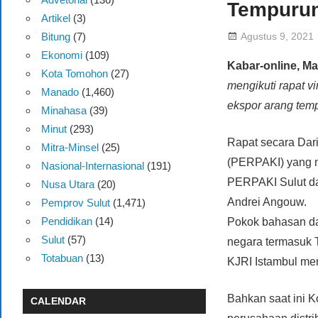
Tempuru
Artikel
(3)
Agustus 9, 2021
Bitung
(7)
Ekonomi
(109)
Kabar-online, M
Kota Tomohon
(27)
mengikuti rapat 
Manado
(1,460)
ekspor arang tem
Minahasa
(39)
Minut
(293)
Rapat secara Dar
Mitra-Minsel
(25)
(PERPAKI) yang m
Nasional-Internasional
(191)
PERPAKI Sulut da
Nusa Utara
(20)
Andrei Angouw.
Pemprov Sulut
(1,471)
Pendidikan
(14)
Pokok bahasan da
Sulut
(57)
negara termasuk T
Totabuan
(13)
KJRI Istambul me
Bahkan saat ini K
CALENDAR