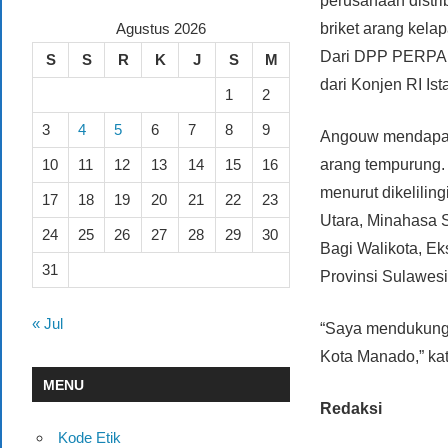
perusahaan distri
briket arang kel
Agustus 2026
Dari DPP PERPAK
S
S
R
K
J
S
M
dari Konjen RI Is
1
2
3
4
5
6
7
8
9
Angouw mendapat 
arang tempurung.
10
11
12
13
14
15
16
menurut dikelili
17
18
19
20
21
22
23
Utara, Minahasa 
24
25
26
27
28
29
30
Bagi Walikota, E
31
Provinsi Sulawesi
« Jul
“Saya mendukung s
Kota Manado,” kat
MENU
Redaksi
Kode Etik