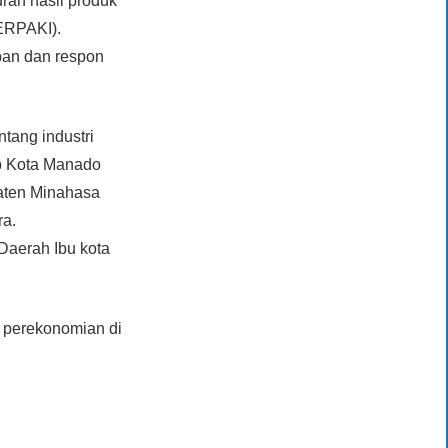
uran hasil produk
ERPAKI).
pan dan respon
ang industri
ab Kota Manado
paten Minahasa
ra.
Daerah Ibu kota
n perekonomian di