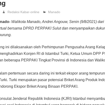
ng
Redaksi Kabar-online
Manado
anado-
Walikota Manado, Andrei Angouw, Senin (9/8/2021) dari
virtual bersama DPRD PERPAKI Sulut dan menyampaikan dukun
purung.
ing ini dilaksanakan oleh Perhimpunan Pengusaha Arang Kela
enghadirkan Konjen RI di Istambul Turki, Ketua Umum DPP 
n beberapa PERPAKI Tingkat Provinsi di Indonesia dan Wali
lam pertemuan secara daring ini terkait ekspor arang tempuru
urki. Turki merupakan pasar potensial Briket Arang Produk In
ndorong Ekspor Briket Arang Binaan PERPAKI.
onsulat Jenderal Republik Indonesia (KJRI) Istanbul menyambut