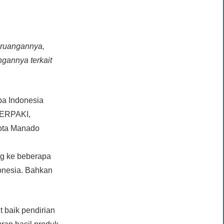
 ruangannya,
gannya terkait
pa Indonesia
PERPAKI,
kota Manado
ng ke beberapa
donesia. Bahkan
 baik pendirian