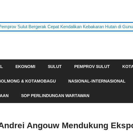
ov Sulut Bergerak Cepat Kendalikan Kebakaran Hutan di Gunung S
EL
EKONOMI
SULUT
PEMPROV SULUT
KOT
BOLMONG & KOTAMOBAGU
NASIONAL-INTERNASIONAL
HAAN
SOP PERLINDUNGAN WARTAWAN
 Andrei Angouw Mendukung Eksp