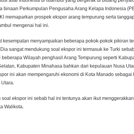
busi asal Indonesia di Istambul yang bergerak di bidang penyal
apa binaan Perkumpulan Pengusaha Arang Kelapa Indonesia (P
I memaparkan prospek ekspor arang tempurung serta tangga
tambul mengenai hal ini.
kesempatan menyampaikan beberapa pokok-pokok pikiran tent
 Dia sangat mendukung soal ekspor ini termasuk ke Turki seb
ngi beberapa Wilayah penghasil Arang Tempurung seperti Kabu
Selatan, Kabupaten Minahasa bahkan dari kepulauan Nusa Uta
kspor ini akan mempengaruhi ekonomi di Kota Manado sebagai 
 Utara.
oal ekspor ini sebab hal ini tentunya akan ikut menggerakka
a Walikota.