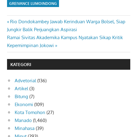
GREIVANCE LUMOINDONG
Previous
Rio Dondokambey Jawab Kerinduan Warga Bolsel, Siap
Navigasi
Post:
Jungkir Balik Perjuangkan Aspirasi
pos
Next
Ramai Sivitas Akademika Kampus Nyatakan Sikap Kritik
Post:
Kepemimpinan Jokowi
KATEGORI
Advetorial
(136)
Artikel
(3)
Bitung
(7)
Ekonomi
(109)
Kota Tomohon
(27)
Manado
(1,460)
Minahasa
(39)
Minut
(293)