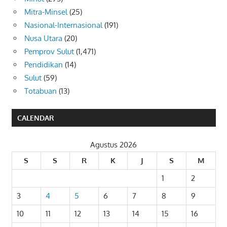
Mitra-Minsel
(25)
Nasional-Internasional
(191)
Nusa Utara
(20)
Pemprov Sulut
(1,471)
Pendidikan
(14)
Sulut
(59)
Totabuan
(13)
CALENDAR
Agustus 2026
S
S
R
K
J
S
M
1
2
3
4
5
6
7
8
9
10
11
12
13
14
15
16