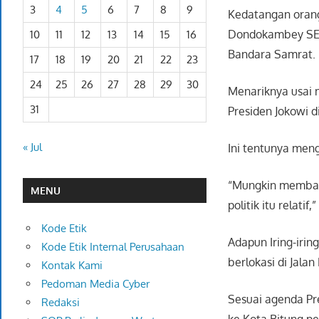
3
4
5
6
7
8
9
Kedatangan orang
Dondokambey SE b
10
11
12
13
14
15
16
Bandara Samrat.
17
18
19
20
21
22
23
24
25
26
27
28
29
30
Menariknya usai
31
Presiden Jokowi d
« Jul
Ini tentunya men
“Mungkin membah
MENU
politik itu relat
Kode Etik
Adapun Iring-iri
Kode Etik Internal Perusahaan
berlokasi di Jala
Kontak Kami
Pedoman Media Cyber
Sesuai agenda Pr
Redaksi
ke Kota Bitung p