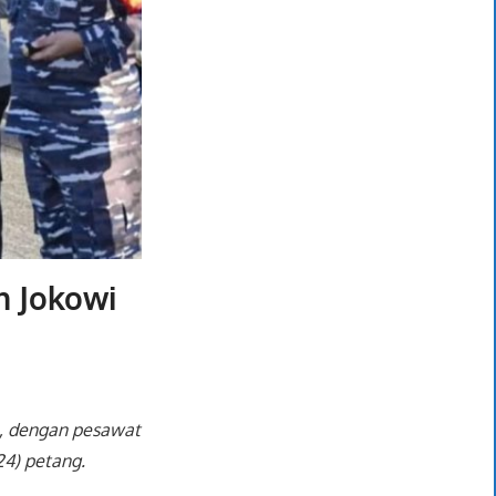
n Jokowi
i), dengan pesawat
4) petang.