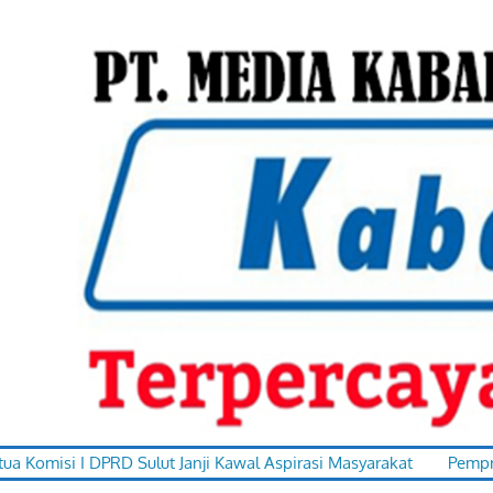
Skip
to
content
terpercaya
kabar-
I DPRD Sulut Janji Kawal Aspirasi Masyarakat
Pemprov Sulut B
dalam