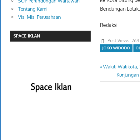
SOP Perlindungan Wartawan
Bendungan Lolak
Tentang Kami
Visi Misi Perusahaan
Redaksi
SPACE IKLAN
Post Views:
264
JOKO WIDODO
O
Previous
Wakili Walikota
Navigasi
Post:
Next
Kunjungan
pos
Post: