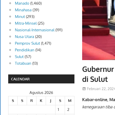
Manado
(1,460)
Minahasa
(39)
Minut
(293)
Mitra-Minsel
(25)
Nasional-Internasional
(191)
Nusa Utara
(20)
Pemprov Sulut
(1,471)
Pendidikan
(14)
Sulut
(57)
Totabuan
(13)
Gubernur
di Sulut
CALENDAR
Februari 22, 202
Agustus 2026
Kabar-online, M
S
S
R
K
J
S
M
kenegaraan tiba 
1
2