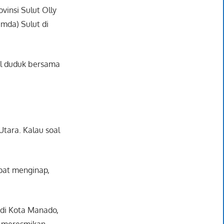
insi Sulut Olly
mda) Sulut di
il duduk bersama
tara. Kalau soal
pat menginap,
 di Kota Manado,
an meresmikan