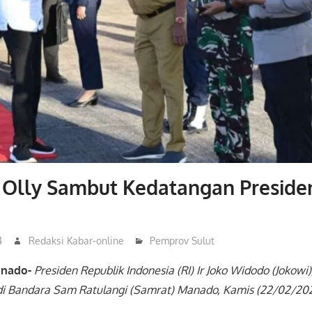
 Olly Sambut Kedatangan Preside
4
Redaksi Kabar-online
Pemprov Sulut
anado-
Presiden Republik Indonesia (RI) Ir Joko Widodo (Jokow
di Bandara Sam Ratulangi (Samrat) Manado, Kamis (22/02/202