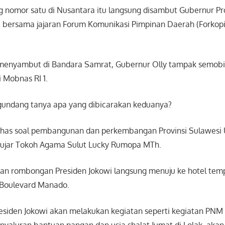
 nomor satu di Nusantara itu langsung disambut Gubernur Prov
ersama jajaran Forum Komunikasi Pimpinan Daerah (Forkopi
 menyambut di Bandara Samrat, Gubernur Olly tampak semob
i Mobnas RI 1.
gundang tanya apa yang dibicarakan keduanya?
as soal pembangunan dan perkembangan Provinsi Sulawesi U
if,” ujar Tokoh Agama Sulut Lucky Rumopa MTh.
ngan rombongan Presiden Jokowi langsung menuju ke hotel tem
n Boulevard Manado.
esiden Jokowi akan melakukan kegiatan seperti kegiatan PNM
enyaluran bantuan pangan dan usia shalat Jumat di Lolak, ak