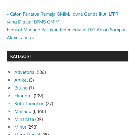
Previous
Calon Penatua Remaja GMIM, Joune Ganda Ikuti LTPR
Navigasi
Post:
yang Digelar BPMS GMIM
pos
Next
Pemkot Manado Pastikan Ketersediaan LPG Aman Sampai
Post:
Akhir Tahun
KATEGORI
Advetorial
(136)
Artikel
(3)
Bitung
(7)
Ekonomi
(109)
Kota Tomohon
(27)
Manado
(1,460)
Minahasa
(39)
Minut
(293)
Mitra-Minsel
(25)