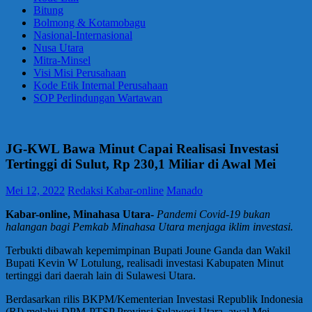
Bitung
Bolmong & Kotamobagu
Nasional-Internasional
Nusa Utara
Mitra-Minsel
Visi Misi Perusahaan
Kode Etik Internal Perusahaan
SOP Perlindungan Wartawan
JG-KWL Bawa Minut Capai Realisasi Investasi
Tertinggi di Sulut, Rp 230,1 Miliar di Awal Mei
Mei 12, 2022
Redaksi Kabar-online
Manado
Kabar-online, Minahasa Utara-
Pandemi Covid-19 bukan
halangan bagi Pemkab Minahasa Utara menjaga iklim investasi.
Terbukti dibawah kepemimpinan Bupati Joune Ganda dan Wakil
Bupati Kevin W Lotulung, realisadi investasi Kabupaten Minut
tertinggi dari daerah lain di Sulawesi Utara.
Berdasarkan rilis BKPM/Kementerian Investasi Republik Indonesia
(RI) melalui DPM-PTSP Provinsi Sulawesi Utara, awal Mei