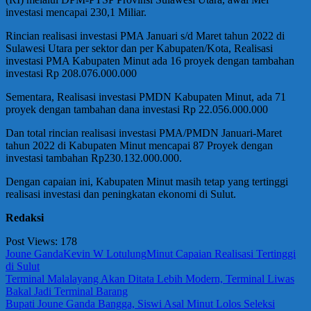
investasi mencapai 230,1 Miliar.
Rincian realisasi investasi PMA Januari s/d Maret tahun 2022 di
Sulawesi Utara per sektor dan per Kabupaten/Kota, Realisasi
investasi PMA Kabupaten Minut ada 16 proyek dengan tambahan
investasi Rp 208.076.000.000
Sementara, Realisasi investasi PMDN Kabupaten Minut, ada 71
proyek dengan tambahan dana investasi Rp 22.056.000.000
Dan total rincian realisasi investasi PMA/PMDN Januari-Maret
tahun 2022 di Kabupaten Minut mencapai 87 Proyek dengan
investasi tambahan Rp230.132.000.000.
Dengan capaian ini, Kabupaten Minut masih tetap yang tertinggi
realisasi investasi dan peningkatan ekonomi di Sulut.
Redaksi
Post Views:
178
Joune Ganda
Kevin W Lotulung
Minut Capaian Realisasi Tertinggi
di Sulut
Navigasi
Previous
Terminal Malalayang Akan Ditata Lebih Modern, Terminal Liwas
Post:
Bakal Jadi Terminal Barang
pos
Next
Bupati Joune Ganda Bangga, Siswi Asal Minut Lolos Seleksi