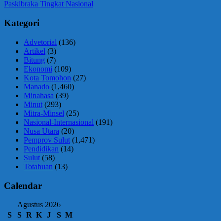
Post:
Paskibraka Tingkat Nasional
Kategori
Advetorial
(136)
Artikel
(3)
Bitung
(7)
Ekonomi
(109)
Kota Tomohon
(27)
Manado
(1,460)
Minahasa
(39)
Minut
(293)
Mitra-Minsel
(25)
Nasional-Internasional
(191)
Nusa Utara
(20)
Pemprov Sulut
(1,471)
Pendidikan
(14)
Sulut
(58)
Totabuan
(13)
Calendar
Agustus 2026
S
S
R
K
J
S
M