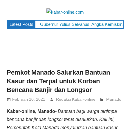
Skip
to
kabar-
content
terpercaya
Latest Posts
Gubernur Yulius Selvanus: Angka Kemiskinan Su
online.co
dalam
mengabarkan
Pemkot Manado Salurkan Bantuan
Kasur dan Terpal untuk Korban
Bencana Banjir dan Longsor
Februari 10, 2021
Redaksi Kabar-online
Manado
Kabar-online, Manado-
Bantuan bagi warga tertimpa
bencana banjir dan longsor terus disalurkan. Kali ini,
Pemerintah Kota Manado menyalurkan bantuan kasur