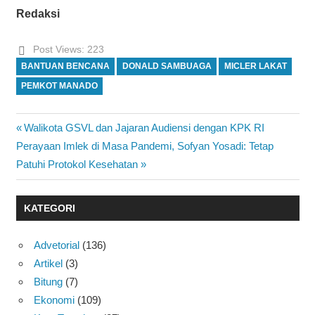
Redaksi
Post Views:
223
BANTUAN BENCANA
DONALD SAMBUAGA
MICLER LAKAT
PEMKOT MANADO
Previous
Walikota GSVL dan Jajaran Audiensi dengan KPK RI
Navigasi
Next
Post:
Perayaan Imlek di Masa Pandemi, Sofyan Yosadi: Tetap
pos
Post:
Patuhi Protokol Kesehatan
KATEGORI
Advetorial
(136)
Artikel
(3)
Bitung
(7)
Ekonomi
(109)